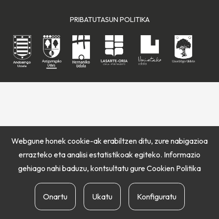
PRIBATUTASUN POLITIKA
Webgune honek cookie-ak erabiltzen ditu, zure nabigazioa
errazteko eta analisi estatistikoak egiteko. Informazio
gehiago nahi baduzu, kontsultatu gure
Cookien Politika
Onartu
Ukatu
Konfiguratu