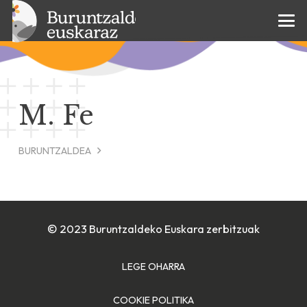
M. Fe
BURUNTZALDEA
© 2023 Buruntzaldeko Euskara zerbitzuak
LEGE OHARRA
COOKIE POLITIKA