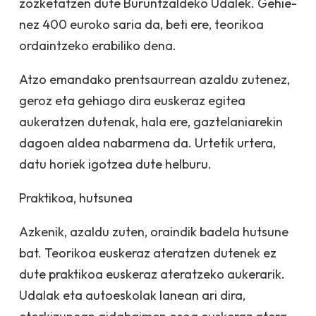
zozketatzen dute Bu­runtzaldeko Udalek. G­e­hi­e­
nez 400 euroko saria da, beti ere, teorikoa
ordaintzeko erabiliko dena.
Atzo emandako pren­tsaurrean azaldu zutenez,
geroz eta gehiago dira euskeraz egitea
aukeratzen du­tenak, hala ere, gaztelaniarekin
dagoen aldea nabarmena da. Urtetik urtera,
datu horiek igotzea dute helburu.
Praktikoa, hutsunea
Azkenik, azaldu zuten, oraindik badela hutsune
bat. Teorikoa euskeraz ateratzen dutenek ez
dute praktikoa euskeraz ateratzeko aukerarik.
Udalak eta autoeskolak lanean ari dira,