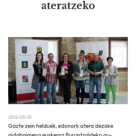
ateratzeko
2012-05-10
Gazte zein helduek, edonork atera dezake
gidabaimena euskeraz Buruntzal­deko au­