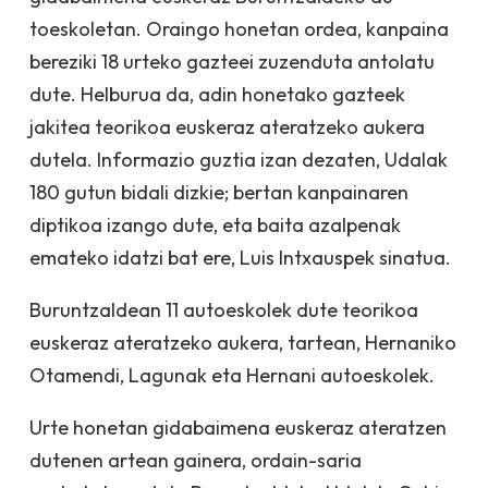
toeskoletan. Oraingo honetan or­dea, kanpaina
bereziki 18 urteko gazteei zuzenduta antolatu
dute. Helburua da, adin honetako gazteek
jakitea teorikoa euskeraz atera­tzeko aukera
dutela. Informazio guztia izan dezaten, Udalak
180 gutun bidali dizkie; bertan kanpainaren
diptikoa izango dute, eta baita azalpenak
emateko idatzi bat ere, Luis Intxauspek sinatua.
Bu­runtzaldean 11 au­toes­kolek dute teorikoa
euskeraz ateratzeko aukera, tartean, Hernaniko
Otamendi, La­gu­nak eta Hernani autoeskolek.
Urte honetan gidabaimena euskeraz ateratzen
dutenen artean gainera, ordain-saria