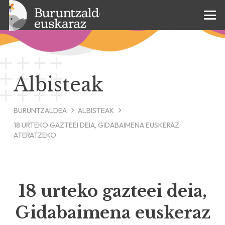
Albisteak
BURUNTZALDEA
ALBISTEAK
18 URTEKO GAZTEEI DEIA, GIDABAIMENA EUSKERAZ
ATERATZEKO
18 urteko gazteei deia,
Gidabaimena euskeraz