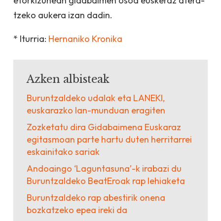
etorkizunean gidabaimen osoa euskeraz atera­
tzeko aukera izan dadin.
* Iturria:
Hernaniko Kronika
Azken albisteak
Buruntzaldeko udalak eta LANEKI,
euskarazko lan-munduan eragiten
Zozketatu dira Gidabaimena Euskaraz
egitasmoan parte hartu duten herritarrei
eskainitako sariak
Andoaingo ‘Laguntasuna’-k irabazi du
Buruntzaldeko BeatEroak rap lehiaketa
Buruntzaldeko rap abestirik onena
bozkatzeko epea ireki da