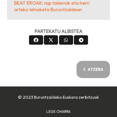
BEAT EROAK: rap tailerrak eta herri
arteko lehiaketa Buruntzaldean
PARTEKATU ALBISTEA
ATZERA
© 2023 Buruntzaldeko Euskara zerbitzuak
LEGE OHARRA