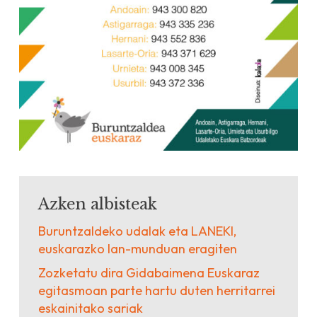
Azken albisteak
Buruntzaldeko udalak eta LANEKI,
euskarazko lan-munduan eragiten
Zozketatu dira Gidabaimena Euskaraz
egitasmoan parte hartu duten herritarrei
eskainitako sariak