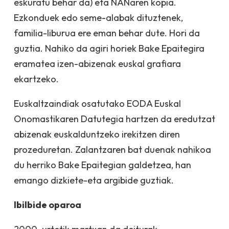
eskuratu behar da) eta NANaren kopia.
Ezkonduek edo seme-alabak dituztenek,
familia-liburua ere eman behar dute. Hori da
guztia. Nahiko da agiri horiek Bake Epaitegira
eramatea izen-abizenak euskal grafiara
ekartzeko.
Euskaltzaindiak osatutako EODA Euskal
Onomastikaren Datutegia hartzen da eredutzat
abizenak euskalduntzeko irekitzen diren
prozeduretan. Zalantzaren bat duenak nahikoa
du herriko Bake Epaitegian galdetzea, han
emango dizkiete-eta argibide guztiak.
Ibilbide oparoa