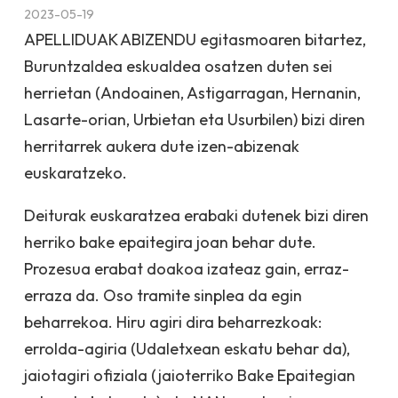
2023-05-19
APELLIDUAK ABIZENDU egitasmoaren bitartez,
Buruntzaldea eskualdea osatzen duten sei
herrietan (Andoainen, Astigarragan, Hernanin,
Lasarte-orian, Urbietan eta Usurbilen) bizi diren
herritarrek aukera dute izen-abizenak
euskaratzeko.
Deiturak euskaratzea erabaki dutenek bizi diren
herriko bake epaitegira joan behar dute.
Prozesua erabat doakoa izateaz gain, erraz-
erraza da. Oso tramite sinplea da egin
beharrekoa. Hiru agiri dira beharrezkoak:
errolda-agiria (Udaletxean eskatu behar da),
jaiotagiri ofiziala (jaioterriko Bake Epaitegian