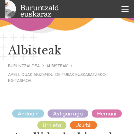
Albisteak
BURUNTZALDEA
ALBISTEAK
APELLIDUAK ABIZENDU: DEITURAK EUSKARATZEKO
EGITASMOA
Andoain
Astigarraga
Hernani
Urnieta
Usurbil