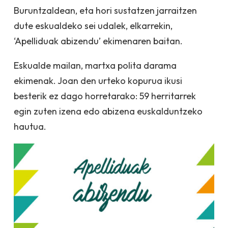
Buruntzaldean, eta hori sustatzen jarraitzen
dute eskualdeko sei udalek, elkarrekin,
‘Apelliduak abizendu’ ekimenaren baitan.
Eskualde mailan, martxa polita darama
ekimenak. Joan den urteko kopurua ikusi
besterik ez dago horretarako: 59 herritarrek
egin zuten izena edo abizena euskalduntzeko
hautua.