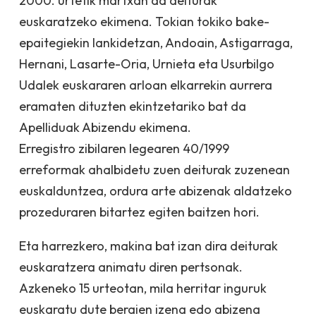
2000. urtetik martxan da deiturak
euskaratzeko ekimena. Tokian tokiko bake-
epaitegiekin lankidetzan, Andoain, Astigarraga,
Hernani, Lasarte-Oria, Urnieta eta Usurbilgo
Udalek euskararen arloan elkarrekin aurrera
eramaten dituzten ekintzetariko bat da
Apelliduak Abizendu ekimena.
Erregistro zibilaren legearen 40/1999
erreformak ahalbidetu zuen deiturak zuzenean
euskalduntzea, ordura arte abizenak aldatzeko
prozeduraren bitartez egiten baitzen hori.
Eta harrezkero, makina bat izan dira deiturak
euskaratzera animatu diren pertsonak.
Azkeneko 15 urteotan, mila herritar inguruk
euskaratu dute beraien izena edo abizena