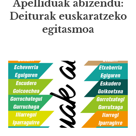
Apelliduak abizendu:
Deiturak euskaratzeko
egitasmoa