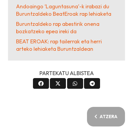
Andoaingo ‘Laguntasuna’-k irabazi du
Buruntzaldeko BeatEroak rap lehiaketa
Buruntzaldeko rap abestirik onena
bozkatzeko epea ireki da
BEAT EROAK: rap tailerrak eta herri
arteko lehiaketa Buruntzaldean
PARTEKATU ALBISTEA
ATZERA