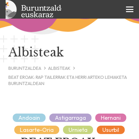
Albisteak
BURUNTZALDEA
ALBISTEAK
BEAT EROAK: RAP TAILERRAK ETA HERRI ARTEKO LEHIAKETA
BURUNTZALDEAN
Andoain
Astigarraga
Hernani
Lasarte-Oria
Urnieta
Usurbil