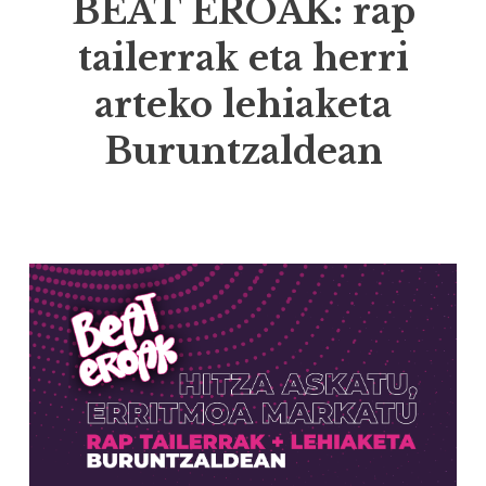
BEAT EROAK: rap
tailerrak eta herri
arteko lehiaketa
Buruntzaldean