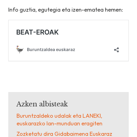
Info guztia, egutegia eta izen-ematea hemen:
Azken albisteak
Buruntzaldeko udalak eta LANEKI,
euskarazko lan-munduan eragiten
Zozketatu dira Gidabaimena Euskaraz