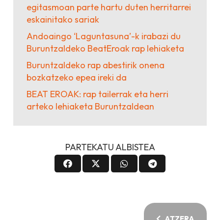
egitasmoan parte hartu duten herritarrei
eskainitako sariak
Andoaingo ‘Laguntasuna’-k irabazi du
Buruntzaldeko BeatEroak rap lehiaketa
Buruntzaldeko rap abestirik onena
bozkatzeko epea ireki da
BEAT EROAK: rap tailerrak eta herri
arteko lehiaketa Buruntzaldean
PARTEKATU ALBISTEA
ATZERA