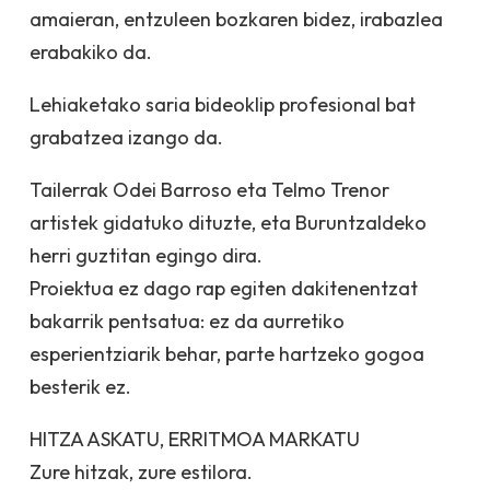
amaieran, entzuleen bozkaren bidez, irabazlea
erabakiko da.
Lehiaketako saria bideoklip profesional bat
grabatzea izango da.
Tailerrak Odei Barroso eta Telmo Trenor
artistek gidatuko dituzte, eta Buruntzaldeko
herri guztitan egingo dira.
Proiektua ez dago rap egiten dakitenentzat
bakarrik pentsatua: ez da aurretiko
esperientziarik behar, parte hartzeko gogoa
besterik ez.
HITZA ASKATU, ERRITMOA MARKATU
Zure hitzak, zure estilora.