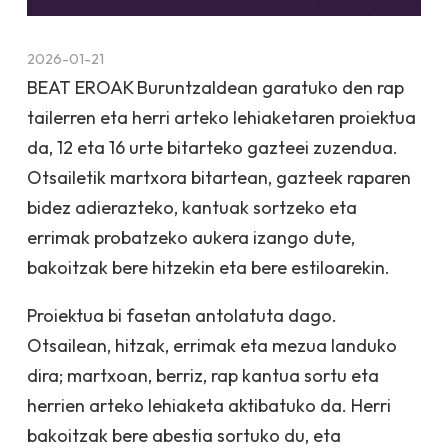
2026-01-21
BEAT EROAK Buruntzaldean garatuko den rap
tailerren eta herri arteko lehiaketaren proiektua
da, 12 eta 16 urte bitarteko gazteei zuzendua.
Otsailetik martxora bitartean, gazteek raparen
bidez adierazteko, kantuak sortzeko eta
errimak probatzeko aukera izango dute,
bakoitzak bere hitzekin eta bere estiloarekin.
Proiektua bi fasetan antolatuta dago.
Otsailean, hitzak, errimak eta mezua landuko
dira; martxoan, berriz, rap kantua sortu eta
herrien arteko lehiaketa aktibatuko da. Herri
bakoitzak bere abestia sortuko du, eta