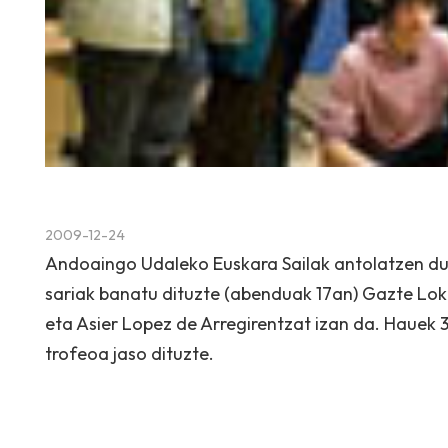
2009-12-24
Andoaingo Udaleko Euskara Sailak antolatzen due
sariak banatu dituzte (abenduak 17an) Gazte Lok
eta Asier Lopez de Arregirentzat izan da. Hauek 
trofeoa jaso dituzte.