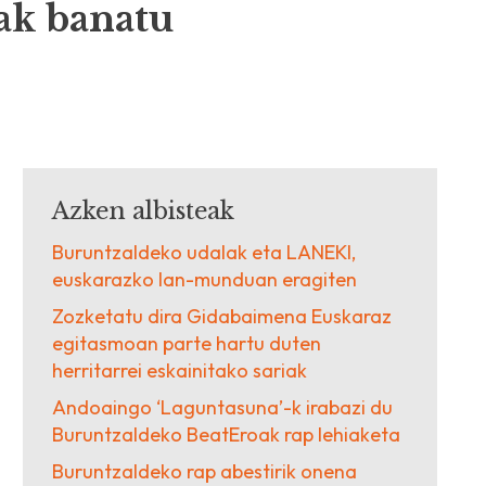
iak banatu
Azken albisteak
Buruntzaldeko udalak eta LANEKI,
euskarazko lan-munduan eragiten
Zozketatu dira Gidabaimena Euskaraz
egitasmoan parte hartu duten
herritarrei eskainitako sariak
Andoaingo ‘Laguntasuna’-k irabazi du
Buruntzaldeko BeatEroak rap lehiaketa
Buruntzaldeko rap abestirik onena