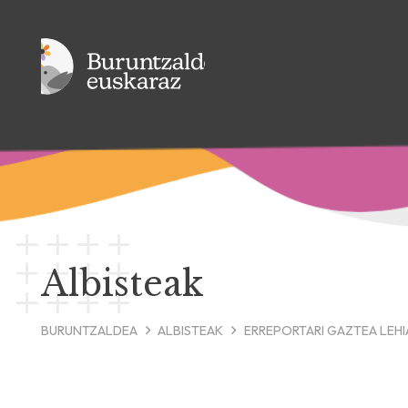
Albisteak
BURUNTZALDEA
ALBISTEAK
ERREPORTARI GAZTEA LEH