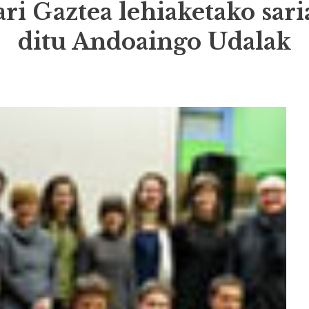
ri Gaztea lehiaketako sar
ditu Andoaingo Udalak