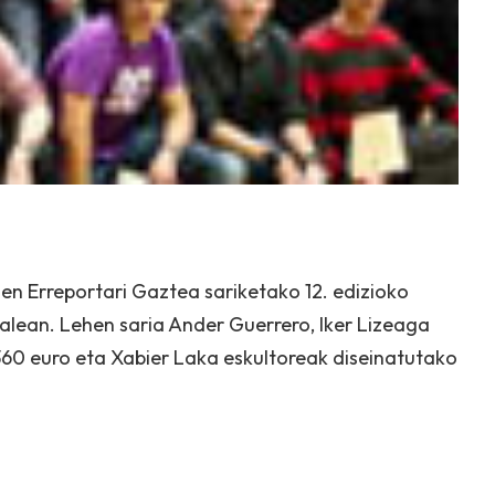
n Erreportari Gaztea sariketako 12. edizioko
alean. Lehen saria Ander Guerrero, Iker Lizeaga
360 euro eta Xabier Laka eskultoreak diseinatutako