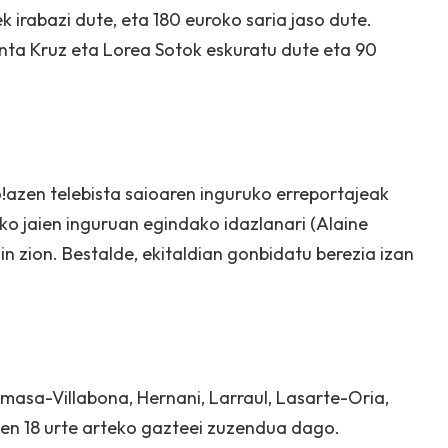
k irabazi dute, eta 180 euroko saria jaso dute.
Santa Kruz eta Lorea Sotok eskuratu dute eta 90
!azen
telebista saioaren inguruko erreportajeak
iko jaien inguruan egindako idazlanari (Alaine
n zion. Bestalde, ekitaldian gonbidatu berezia izan
masa-Villabona, Hernani, Larraul, Lasarte-Oria,
duten 18 urte arteko gazteei zuzendua dago.