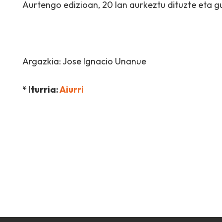
Aurtengo edizioan, 20 lan aurkeztu dituzte eta g
Argazkia: Jose Ignacio Unanue
* Iturria:
Aiurri