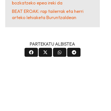
bozkatzeko epea ireki da
BEAT EROAK: rap tailerrak eta herri
arteko lehiaketa Buruntzaldean
PARTEKATU ALBISTEA