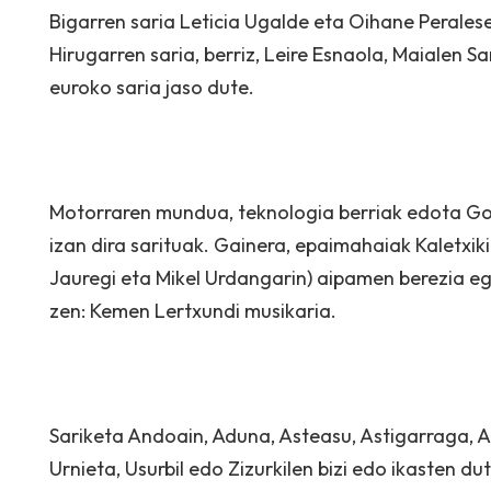
Bigarren saria Leticia Ugalde eta Oihane Peralese
Hirugarren saria, berriz, Leire Esnaola, Maialen 
euroko saria jaso dute.
Motorraren mundua, teknologia berriak edota
Go
izan dira sarituak. Gainera, epaimahaiak Kaletxik
Jauregi eta Mikel Urdangarin) aipamen berezia egi
zen: Kemen Lertxundi musikaria.
Sariketa Andoain, Aduna, Asteasu, Astigarraga, A
Urnieta, Usurbil edo Zizurkilen bizi edo ikasten 