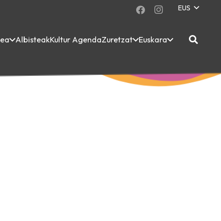
EUS
dea
Albisteak
Kultur Agenda
Zuretzat
Euskara