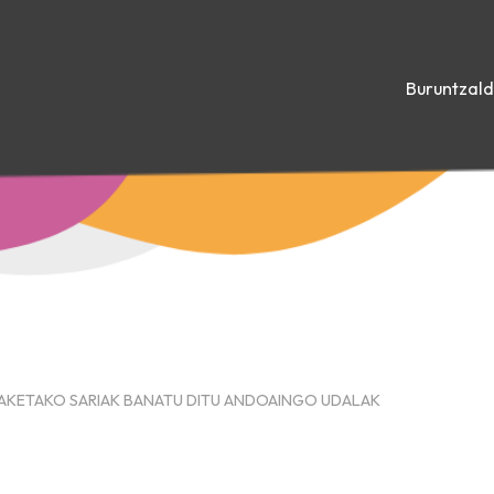
Buruntzal
IAKETAKO SARIAK BANATU DITU ANDOAINGO UDALAK