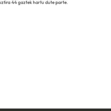
uztira 44 gaztek hartu dute parte.