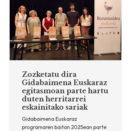
Zozketatu dira
Gidabaimena Euskaraz
egitasmoan parte hartu
duten herritarrei
eskainitako sariak
Gidabaimena Euskaraz
programaren baitan 2025ean parte