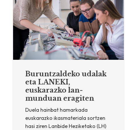
Buruntzaldeko udalak
eta LANEKI,
euskarazko lan-
munduan eragiten
Duela hainbat hamarkada
euskarazko ikasmateriala sortzen
hasi ziren Lanbide Heziketako (LH)