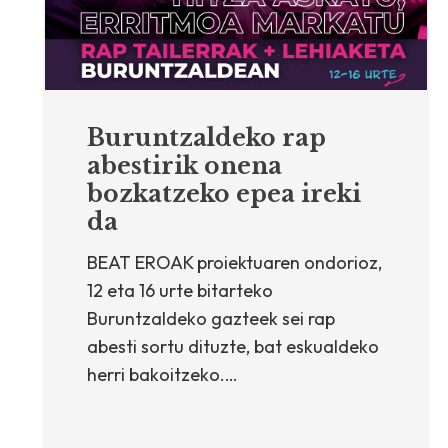
Buruntzaldeko rap
abestirik onena
bozkatzeko epea ireki
da
BEAT EROAK proiektuaren ondorioz,
12 eta 16 urte bitarteko
Buruntzaldeko gazteek sei rap
abesti sortu dituzte, bat eskualdeko
herri bakoitzeko.…