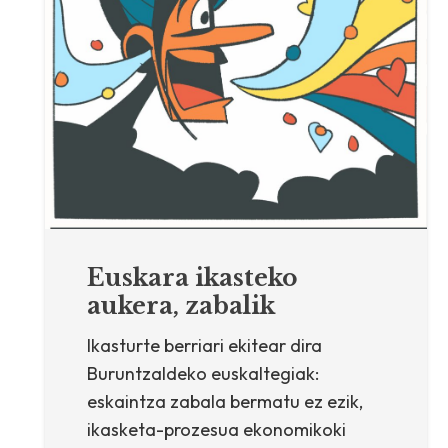
Euskara ikasteko
aukera, zabalik
Ikasturte berriari ekitear dira
Buruntzaldeko euskaltegiak:
eskaintza zabala bermatu ez ezik,
ikasketa-prozesua ekonomikoki