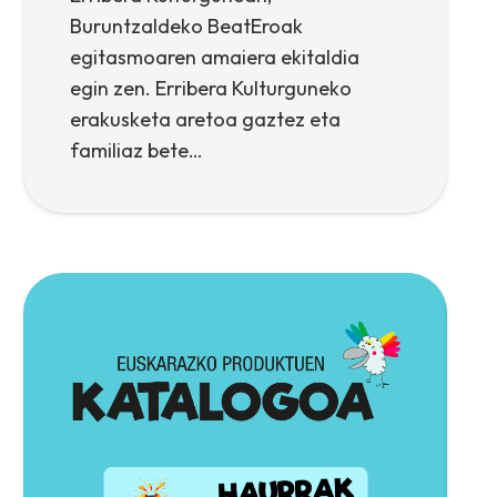
Buruntzaldeko BeatEroak
egitasmoaren amaiera ekitaldia
egin zen. Erribera Kulturguneko
erakusketa aretoa gaztez eta
familiaz bete…