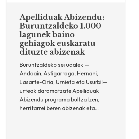
Apelliduak Abizendu:
Buruntzaldeko 1.000
lagunek baino
gehiagok euskaratu
dituzte abizenak
Buruntzaldeko sei udalek —
Andoain, Astigarraga, Hernani,
Lasarte-Oria, Urnieta eta Usurbil—
urteak daramatzate Apelliduak
Abizendu programa bultzatzen,
herritarrei beren abizenak eta…