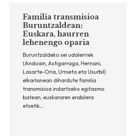
Familia transmisioa
Buruntzaldean:
Euskara, haurren
lehenengo oparia
Buruntzaldeko sei udalerriek
(Andoain, Astigarraga, Hernani,
Lasarte-Oria, Urnieta eta Usurbil)
elkarlanean dihardute familia
transmisioa indartzeko egitasmo
batean, euskararen erabilera
etxetik…