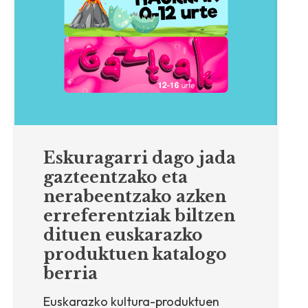
Eskuragarri dago jada
gazteentzako eta
nerabeentzako azken
erreferentziak biltzen
dituen euskarazko
produktuen katalogo
berria
Euskarazko kultura-produktuen