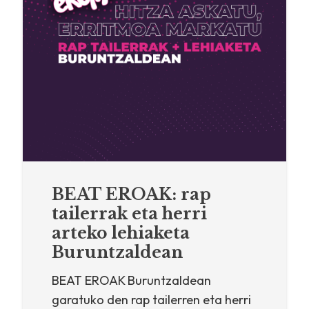
BEAT EROAK: rap
tailerrak eta herri
arteko lehiaketa
Buruntzaldean
BEAT EROAK Buruntzaldean
garatuko den rap tailerren eta herri