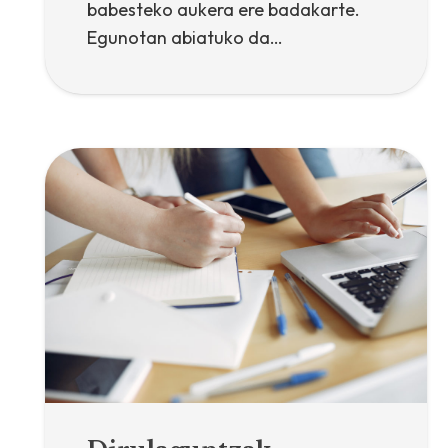
babesteko aukera ere badakarte.
Egunotan abiatuko da…