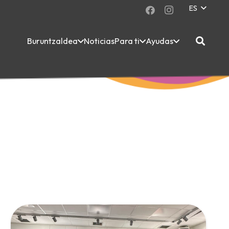
ES
Buruntzaldea
Noticias
Para ti
Ayudas