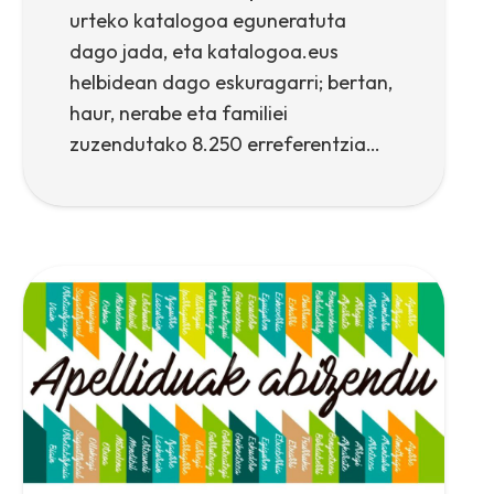
urteko katalogoa eguneratuta
dago jada, eta katalogoa.eus
helbidean dago eskuragarri; bertan,
haur, nerabe eta familiei
zuzendutako 8.250 erreferentzia…