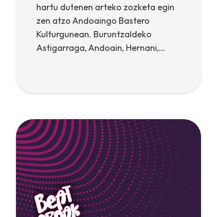
hartu dutenen arteko zozketa egin
zen atzo Andoaingo Bastero
Kulturgunean. Buruntzaldeko
Astigarraga, Andoain, Hernani,…