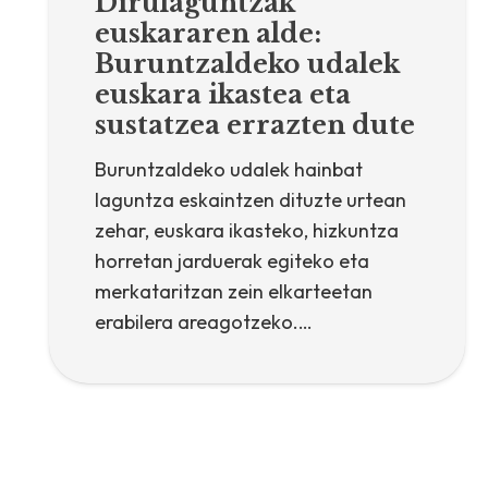
Dirulaguntzak
euskararen alde:
Buruntzaldeko udalek
euskara ikastea eta
sustatzea errazten dute
Buruntzaldeko udalek hainbat
laguntza eskaintzen dituzte urtean
zehar, euskara ikasteko, hizkuntza
horretan jarduerak egiteko eta
merkataritzan zein elkarteetan
erabilera areagotzeko.…