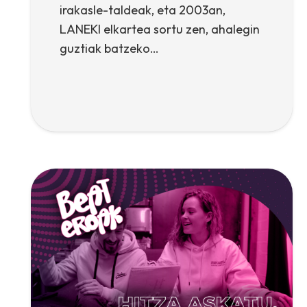
irakasle-taldeak, eta 2003an,
LANEKI elkartea sortu zen, ahalegin
guztiak batzeko…