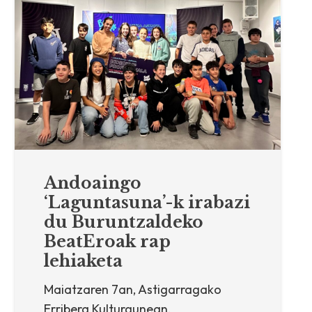
Andoaingo
‘Laguntasuna’-k irabazi
du Buruntzaldeko
BeatEroak rap
lehiaketa
Maiatzaren 7an, Astigarragako
Erribera Kulturgunean,