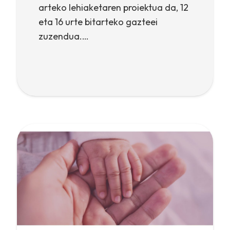
arteko lehiaketaren proiektua da, 12
eta 16 urte bitarteko gazteei
zuzendua.…