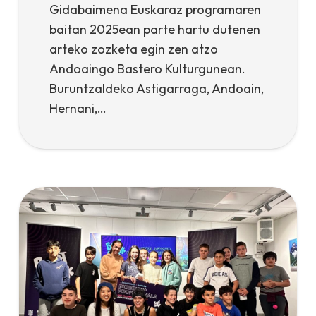
Gidabaimena Euskaraz programaren
baitan 2025ean parte hartu dutenen
arteko zozketa egin zen atzo
Andoaingo Bastero Kulturgunean.
Buruntzaldeko Astigarraga, Andoain,
Hernani,…