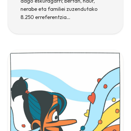
dago eskuragarri; bertan, haur,
nerabe eta familiei zuzendutako
8.250 erreferentzia…