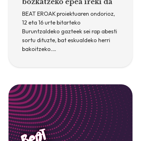
bozkatzeko epea ireki da
BEAT EROAK proiektuaren ondorioz,
12 eta 16 urte bitarteko
Buruntzaldeko gazteek sei rap abesti
sortu dituzte, bat eskualdeko herri
bakoitzeko.…