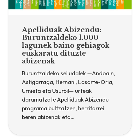
Apelliduak Abizendu:
Buruntzaldeko 1.000
lagunek baino gehiagok
euskaratu dituzte
abizenak
Buruntzaldeko sei udalek —Andoain,
Astigarraga, Hernani, Lasarte-Oria,
Urnieta eta Usurbil— urteak
daramatzate Apelliduak Abizendu
programa bultzatzen, herritarrei
beren abizenak eta…