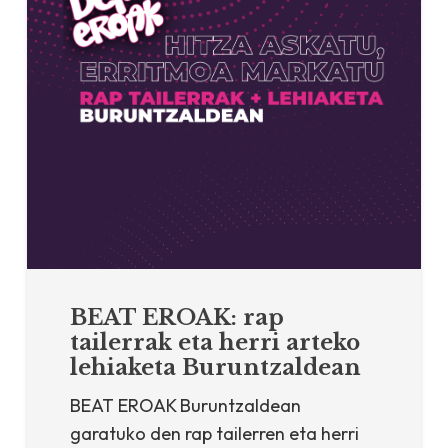
BEAT EROAK: rap
tailerrak eta herri arteko
lehiaketa Buruntzaldean
BEAT EROAK Buruntzaldean
garatuko den rap tailerren eta herri