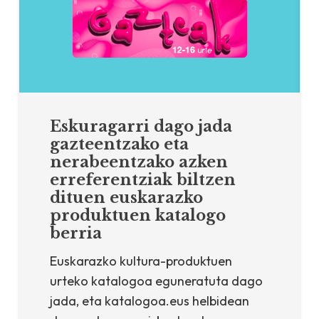
Eskuragarri dago jada
gazteentzako eta
nerabeentzako azken
erreferentziak biltzen
dituen euskarazko
produktuen katalogo
berria
Euskarazko kultura-produktuen
urteko katalogoa eguneratuta dago
jada, eta katalogoa.eus helbidean