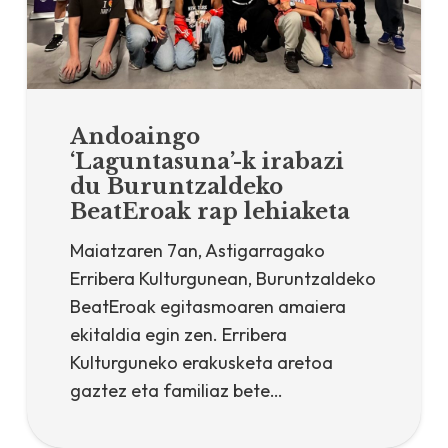
Andoaingo
‘Laguntasuna’-k irabazi
du Buruntzaldeko
BeatEroak rap lehiaketa
Maiatzaren 7an, Astigarragako
Erribera Kulturgunean, Buruntzaldeko
BeatEroak egitasmoaren amaiera
ekitaldia egin zen. Erribera
Kulturguneko erakusketa aretoa
gaztez eta familiaz bete…