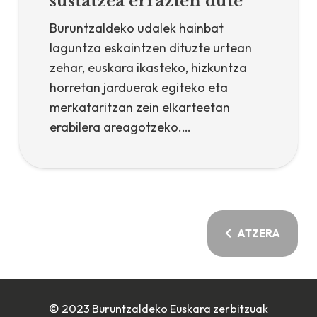
sustatzea errazten dute
Buruntzaldeko udalek hainbat
laguntza eskaintzen dituzte urtean
zehar, euskara ikasteko, hizkuntza
horretan jarduerak egiteko eta
merkataritzan zein elkarteetan
erabilera areagotzeko.…
ATZERA
© 2023 Buruntzaldeko Euskara zerbitzuak