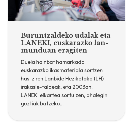
Buruntzaldeko udalak eta
LANEKI, euskarazko lan-
munduan eragiten
Duela hainbat hamarkada
euskarazko ikasmateriala sortzen
hasi ziren Lanbide Heziketako (LH)
irakasle-taldeak, eta 2003an,
LANEKI elkartea sortu zen, ahalegin
guztiak batzeko…