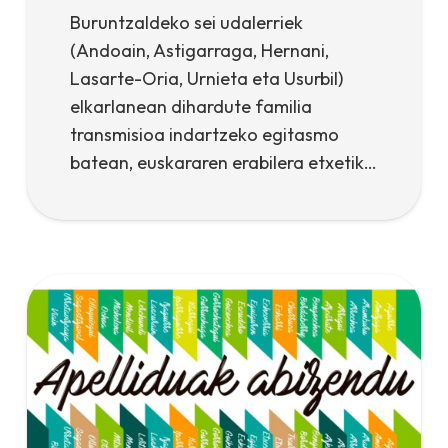
Buruntzaldeko sei udalerriek
(Andoain, Astigarraga, Hernani,
Lasarte-Oria, Urnieta eta Usurbil)
elkarlanean dihardute familia
transmisioa indartzeko egitasmo
batean, euskararen erabilera etxetik…