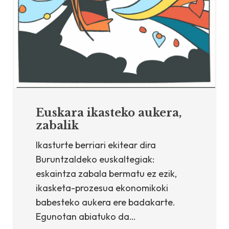
Euskara ikasteko aukera,
zabalik
Ikasturte berriari ekitear dira
Buruntzaldeko euskaltegiak:
eskaintza zabala bermatu ez ezik,
ikasketa-prozesua ekonomikoki
babesteko aukera ere badakarte.
Egunotan abiatuko da…