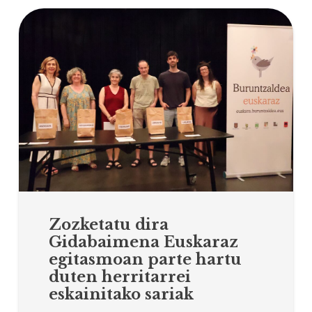
Zozketatu dira
Gidabaimena Euskaraz
egitasmoan parte hartu
duten herritarrei
eskainitako sariak