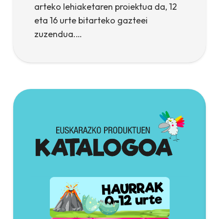
arteko lehiaketaren proiektua da, 12
eta 16 urte bitarteko gazteei
zuzendua.…