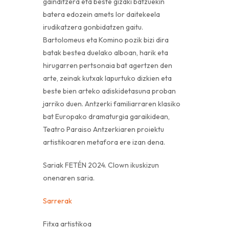
gainditzera eta beste gizaki batzuekin
batera edozein amets lor daitekeela
irudikatzera gonbidatzen gaitu.
Bartolomeus eta Komino pozik bizi dira
batak bestea duelako alboan, harik eta
hirugarren pertsonaia bat agertzen den
arte, zeinak kutxak lapurtuko dizkien eta
beste bien arteko adiskidetasuna proban
jarriko duen. Antzerki familiarraren klasiko
bat Europako dramaturgia garaikidean,
Teatro Paraiso Antzerkiaren proiektu
artistikoaren metafora ere izan dena.
Sariak FETÉN 2024. Clown ikuskizun
onenaren saria.
Sarrerak
Fitxa artistikoa