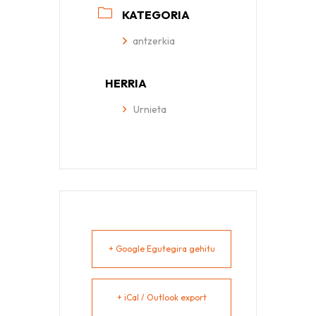
KATEGORIA
antzerkia
HERRIA
Urnieta
+ Google Egutegira gehitu
+ iCal / Outlook export