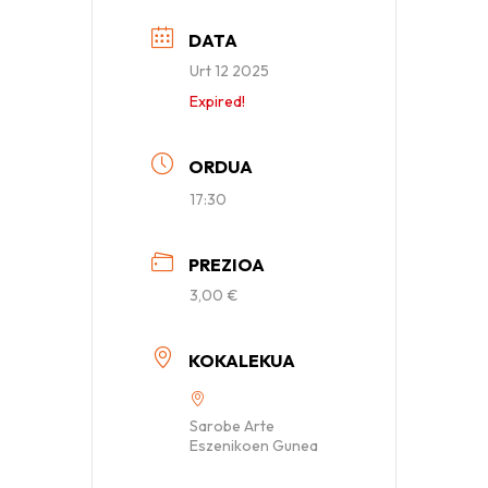
DATA
Urt 12 2025
Expired!
ORDUA
17:30
PREZIOA
3,00 €
KOKALEKUA
Sarobe Arte
Eszenikoen Gunea