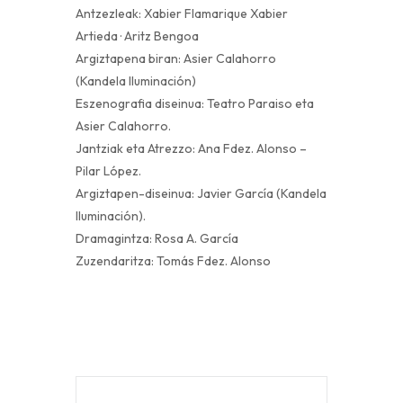
Antzezleak: Xabier Flamarique Xabier
Artieda · Aritz Bengoa
Argiztapena biran: Asier Calahorro
(Kandela Iluminación)
Eszenografia diseinua: Teatro Paraiso eta
Asier Calahorro.
Jantziak eta Atrezzo: Ana Fdez. Alonso –
Pilar López.
Argiztapen-diseinua: Javier García (Kandela
Iluminación).
Dramagintza: Rosa A. García
Zuzendaritza: Tomás Fdez. Alonso