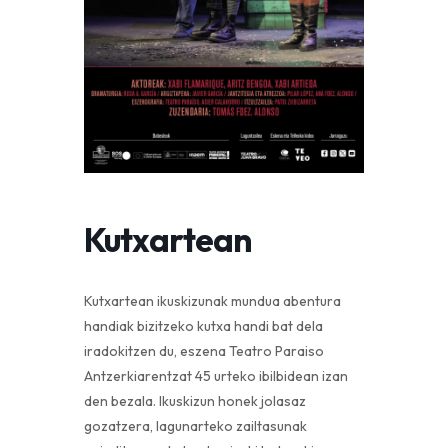
Kutxartean
Kutxartean ikuskizunak mundua abentura
handiak bizitzeko kutxa handi bat dela
iradokitzen du, eszena Teatro Paraiso
Antzerkiarentzat 45 urteko ibilbidean izan
den bezala. Ikuskizun honek jolasaz
gozatzera, lagunarteko zailtasunak