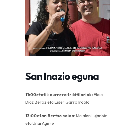
San Inazio eguna
11:00etatik aurrera trikitilariak:
Elaia
Diaz Beroz eta Eider Garro Iraola
13:00etan Bertso saioa
: Maialen Lujanbio
eta Unai Agirre