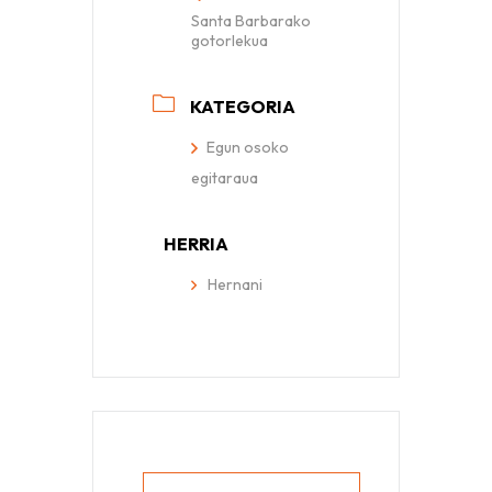
Santa Barbarako
gotorlekua
KATEGORIA
Egun osoko
egitaraua
HERRIA
Hernani