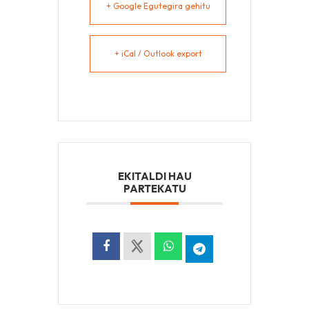
+ Google Egutegira gehitu
+ iCal / Outlook export
EKITALDI HAU
PARTEKATU