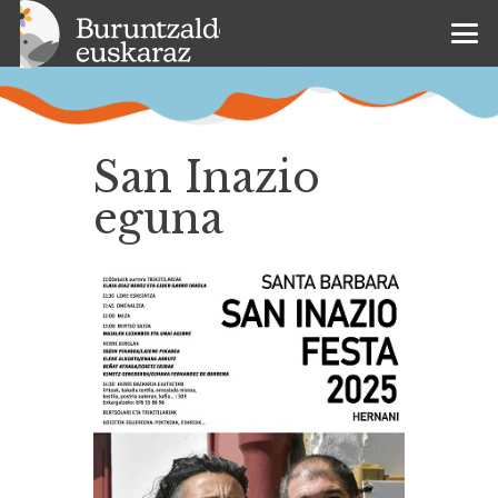
San Inazio
eguna