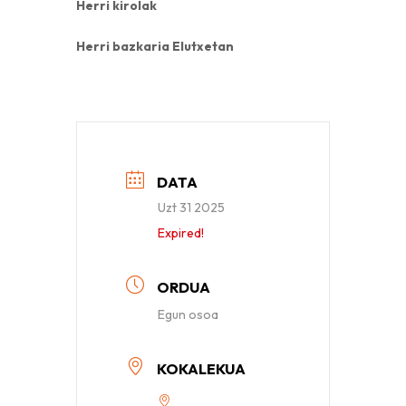
Herri kirolak
Herri bazkaria Elutxetan
DATA
Uzt 31 2025
Expired!
ORDUA
Egun osoa
KOKALEKUA