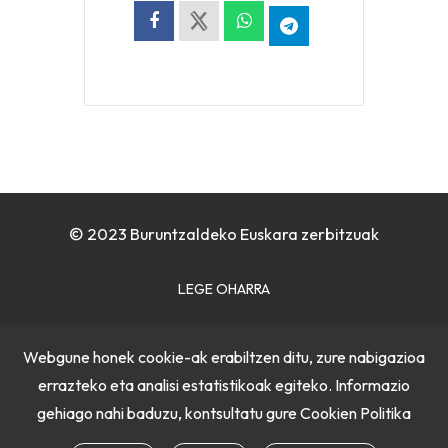
© 2023 Buruntzaldeko Euskara zerbitzuak
LEGE OHARRA
COOKIE POLITIKA
Webgune honek cookie-ak erabiltzen ditu, zure nabigazioa
errazteko eta analisi estatistikoak egiteko. Informazio
PRIBATUTASUN POLITIKA
gehiago nahi baduzu, kontsultatu gure
Cookien Politika