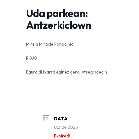
Uda parkean:
Antzerkiclown
​​​​​​​Mireia Miracle konpainia
ROJO
Eguraldi txarra eginez gero, Atsegindegin
DATA
Uzt 24 2025
Expired!