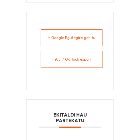
+ Google Egutegira gehitu
+ iCal / Outlook export
EKITALDI HAU
PARTEKATU