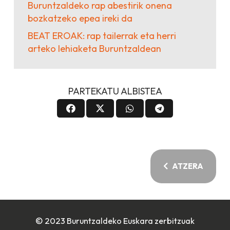
Buruntzaldeko rap abestirik onena
bozkatzeko epea ireki da
BEAT EROAK: rap tailerrak eta herri
arteko lehiaketa Buruntzaldean
PARTEKATU ALBISTEA
ATZERA
© 2023 Buruntzaldeko Euskara zerbitzuak