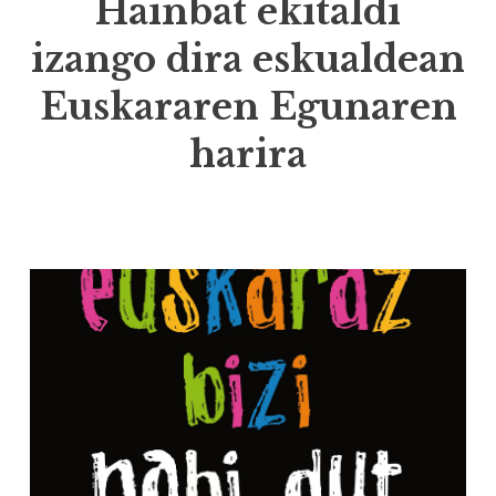
Hainbat ekitaldi
izango dira eskualdean
Euskararen Egunaren
harira