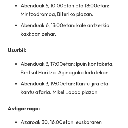
Abenduak 5, 10:00etan eta 18:00etan:
Mintzodromoa, Biteriko plazan.
Abenduak 6, 13:00etan: kale antzerkia
kaxkoan zehar.
Usurbil:
Abenduak 3, 17:00etan: Ipuin kontaketa,
Bertsol Haritza. Aginagako ludotekan.
Abenduak 3, 19:00etan: Kantu-jira eta
kantu afaria. Mikel Laboa plazan.
Astigarraga:
Azaroak 30, 16:00etan: euskararen