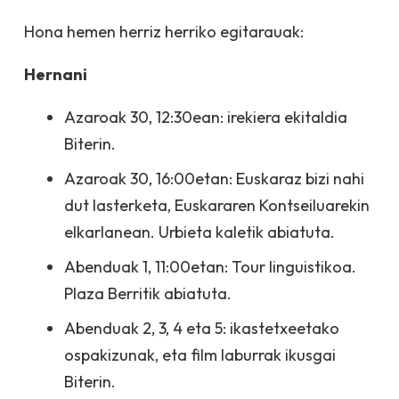
Hona hemen herriz herriko egitarauak:
Hernani
Azaroak 30, 12:30ean: irekiera ekitaldia
Biterin.
Azaroak 30, 16:00etan: Euskaraz bizi nahi
dut lasterketa, Euskararen Kontseiluarekin
elkarlanean. Urbieta kaletik abiatuta.
Abenduak 1, 11:00etan: Tour linguistikoa.
Plaza Berritik abiatuta.
Abenduak 2, 3, 4 eta 5: ikastetxeetako
ospakizunak, eta film laburrak ikusgai
Biterin.