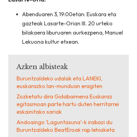
Abenduaren 3, 19:00etan: Euskara eta
gazteak Lasarte-Orian III. 20 urteko
bilakaera liburuaren aurkezpena, Manuel
Lekuona kultur etxean.
Azken albisteak
Buruntzaldeko udalak eta LANEKI,
euskarazko lan-munduan eragiten
Zozketatu dira Gidabaimena Euskaraz
egitasmoan parte hartu duten herritarrei
eskainitako sariak
Andoaingo ‘Laguntasuna’-k irabazi du
Buruntzaldeko BeatEroak rap lehiaketa