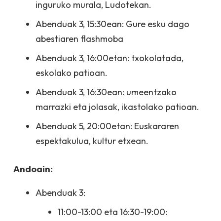
inguruko murala, Ludotekan.
Abenduak 3, 15:30ean: Gure esku dago
abestiaren flashmoba
Abenduak 3, 16:00etan: txokolatada,
eskolako patioan.
Abenduak 3, 16:30ean: umeentzako
marrazki eta jolasak, ikastolako patioan.
Abenduak 5, 20:00etan: Euskararen
espektakulua, kultur etxean.
Andoain:
Abenduak 3:
11:00-13:00 eta 16:30-19:00: