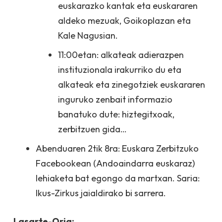
euskarazko kantak eta euskararen
aldeko mezuak, Goikoplazan eta
Kale Nagusian.
11:00etan: alkateak adierazpen
instituzionala irakurriko du eta
alkateak eta zinegotziek euskararen
inguruko zenbait informazio
banatuko dute: hiztegitxoak,
zerbitzuen gida…
Abenduaren 2tik 8ra: Euskara Zerbitzuko
Facebookean (Andoaindarra euskaraz)
lehiaketa bat egongo da martxan. Saria:
Ikus-Zirkus jaialdirako bi sarrera.
Lasarte-Oria: