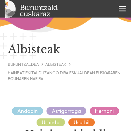
Albisteak
BURUNTZALDEA
ALBISTEAK
HAINBAT EKITALDI IZANGO DIRA ESKUALDEAN EUSKARAREN
EGUNAREN HARIRA
Andoain
Astigarraga
Hernani
Urnieta
Usurbil