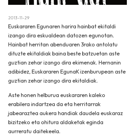
2013-11-29
Euskararen Egunaren harira hainbat ekitaldi
izango dira eskualdean datozen egunotan.
Hainbat herritan abenduaren 3rako antolatu
dituzte ekitaldiak baina beste batzuetan aste
guztian zehar izango dira ekimenak. Hernanin
adibidez, Euskararen EgunaK izenburupean aste
guztian zehar izango dira ekitaldiak.
Aste honen helburua euskararen kaleko
erabilera indartzea da eta herritarrak
jabearaztea aukera handiak daudela euskaraz
bizitzeko eta ohitura aldaketak eginda
aurreratu daitekeela.