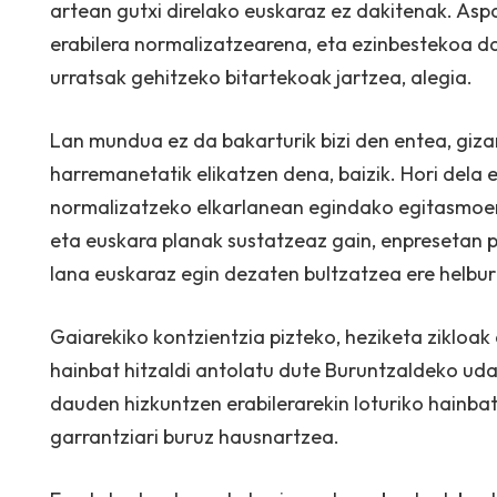
artean gutxi direlako euskaraz ez dakitenak. Asp
erabilera normalizatzearena, eta ezinbestekoa da 
urratsak gehitzeko bitartekoak jartzea, alegia.
Lan mundua ez da bakarturik bizi den entea, giza
harremanetatik elikatzen dena, baizik. Hori dela 
normalizatzeko elkarlanean egindako egitasmoen
eta euskara planak sustatzeaz gain, enpresetan p
lana euskaraz egin dezaten bultzatzea ere helbur
Gaiarekiko kontzientzia pizteko, heziketa zikloa
hainbat hitzaldi antolatu dute Buruntzaldeko ud
dauden hizkuntzen erabilerarekin loturiko hainbat
garrantziari buruz hausnartzea.