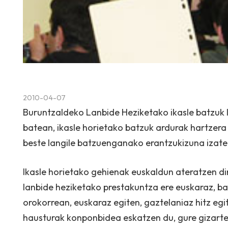
2010-04-07
Buruntzaldeko Lanbide Heziketako ikasle batzuk la
batean, ikasle horietako batzuk ardurak hartzera 
beste langile batzuenganako erantzukizuna izate
Ikasle horietako gehienak euskaldun ateratzen dir
lanbide heziketako prestakuntza ere euskaraz, ba
orokorrean, euskaraz egiten, gaztelaniaz hitz egit
hausturak konponbidea eskatzen du, gure gizart