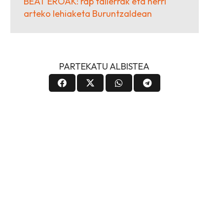
BEAT EROAK: rap tailerrak eta herri
arteko lehiaketa Buruntzaldean
PARTEKATU ALBISTEA