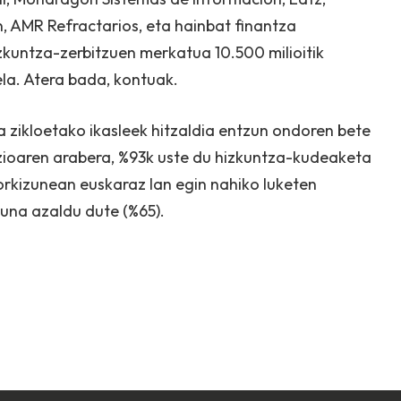
, AMR Refractarios, eta hainbat finantza
izkuntza-zerbitzuen merkatua 10.500 milioitik
la. Atera bada, kontuak.
a zikloetako ikasleek hitzaldia entzun ondoren bete
ioaren arabera, %93k uste du hizkuntza-kudeaketa
torkizunean euskaraz lan egin nahiko luketen
suna azaldu dute (%65).