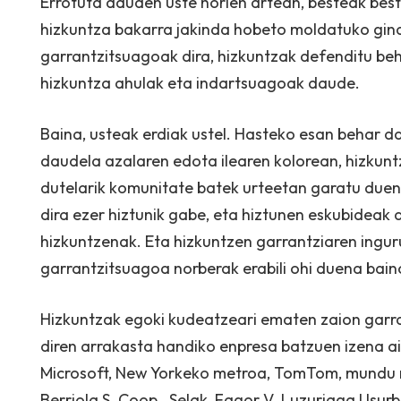
Errotuta dauden uste horien artean, besteak best
hizkuntza bakarra jakinda hobeto moldatuko gina
garrantzitsuagoak dira, hizkuntzak defenditu beh
hizkuntza ahulak eta indartsuagoak daude.
Baina, usteak erdiak ustel. Hasteko esan behar d
daudela azalaren edota ilearen kolorean, hizkuntz
dutelarik komunitate batek urteetan garatu duen 
dira ezer hiztunik gabe, eta hiztunen eskubideak 
hizkuntzenak. Eta hizkuntzen garrantziaren ingur
garrantzitsuagoa norberak erabili ohi duena bain
Hizkuntzak egoki kudeatzeari ematen zaion garrant
diren arrakasta handiko enpresa batzuen izena a
Microsoft, New Yorkeko metroa, TomTom, mundu 
Berriola S. Coop., Selak, Fagor V. Luzuriaga Usur