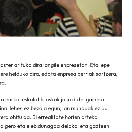
ster arituko dira langile enpresetan. Eta, epe
ere helduko dira, edota enpresa berriak sortzera,
ra.
a euskal eskolatik; askok jaso dute, gainera,
ina, lehen ez bezala egun, lan munduak ez du,
era ohitu da. Bi errealitate horien arteko
ea gero eta elebidunagoa delako, eta gazteen