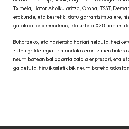
Tximela, Hator Aholkularitza, Orona, TSST, Deman
erakunde, eta bestetik, datu garrantzitsua ere, h
gorakoa dela munduan, eta urtero %20 hazten de
Bukatzeko, eta hasierako hariari helduta, heziket
zuten galdetegiari emandako erantzunen baloraz
neurri batean baliagarria zaiola enpresari, eta e
galdetuta, hiru ikasletik bik neurri bateko adosta