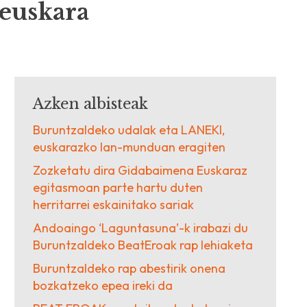
 euskara
Azken albisteak
Buruntzaldeko udalak eta LANEKI,
euskarazko lan-munduan eragiten
Zozketatu dira Gidabaimena Euskaraz
egitasmoan parte hartu duten
herritarrei eskainitako sariak
Andoaingo ‘Laguntasuna’-k irabazi du
Buruntzaldeko BeatEroak rap lehiaketa
Buruntzaldeko rap abestirik onena
bozkatzeko epea ireki da