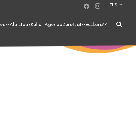
EUS
dea
Albisteak
Kultur Agenda
Zuretzat
Euskara