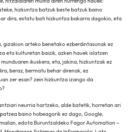
e, hitzaldiaren muina diren hurrengo hauek:
teke, hizkuntza batzuk beste batzuk baino
ar dira, estatu bati hizkuntza bakarra dagokio, eta
a, gizakion arteko benetako ezberdintasunak ez
a eta kulturetan baizik, azken hauek islatzen
munduaren ikuskera, eta, jakina, hizkuntzak ez
dira, beraz, bermatu behar direnak, ez
uan zer esan? zein hizkuntza izango da
o?
ziari neurria hartzeko, alde batetik, horretan ari
ipatzea baino hobeagorik ez dago, Google,
mailan, edota Buruntzaldeko Fagor Automation –
bil, Mondragon Sistemas de Información, Latz,