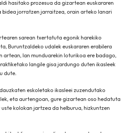
aldi hasitako prozesua da gizartean euskararen
bidea jorratzen jarraitzea, orain arteko lanari
rtearen sarean txertatuta egonik harekiko
eta, Buruntzaldeko udalek euskararen erabilera
 artean, lan munduarekin loturikoa ere badago,
raktiketako langile gisa jardungo duten ikasleek
u dute.
k dauzkaten eskoletako ikasleei zuzendutako
alek, eta aurtengoan, gure gizartean oso hedatuta
 uste kolokan jartzea da helburua, hizkuntzen