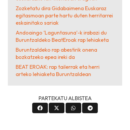
Zozketatu dira Gidabaimena Euskaraz
egitasmoan parte hartu duten herritarrei
eskainitako sariak
Andoaingo ‘Laguntasuna’-k irabazi du
Buruntzaldeko BeatEroak rap lehiaketa
Buruntzaldeko rap abestirik onena
bozkatzeko epea ireki da
BEAT EROAK: rap tailerrak eta herri
arteko lehiaketa Buruntzaldean
PARTEKATU ALBISTEA