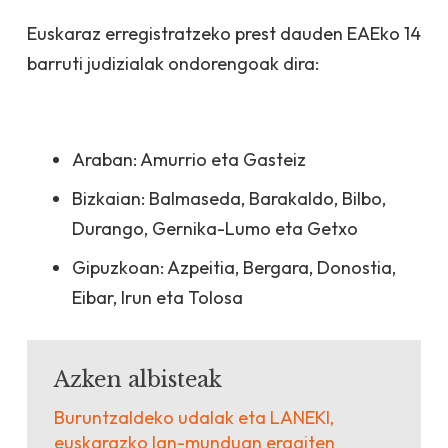
Euskaraz erregistratzeko prest dauden EAEko 14
barruti judizialak ondorengoak dira:
Araban: Amurrio eta Gasteiz
Bizkaian: Balmaseda, Barakaldo, Bilbo,
Durango, Gernika-Lumo eta Getxo
Gipuzkoan: Azpeitia, Bergara, Donostia,
Eibar, Irun eta Tolosa
Azken albisteak
Buruntzaldeko udalak eta LANEKI,
euskarazko lan-munduan eragiten