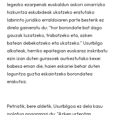
legezko ezarpenak euskaldun askori oinarrizko
hizkuntza eskubideak ukatzeko eratutako
labirinto juridiko erraldoiaren parte besterik ez
direla gaineratu du: “hor borondate bat dago
gauzak luzatzeko, trabatzeko eta, azken
batean debekatzeko eta ukatzeko.” Usurbilgo
alkateak, herriko epaitegian euskaraz inskribatu
ezin izan duten gurasoek aurkeztutako kexei
babesa eman die, haien eskariei behar duten
laguntza guztia eskaintzeko borondatea
erakutsiz.
Petriatik, bere aldetik, Usurbilgoa ez dela kasu
isolatua gogorarazi du: “Azken urteotan