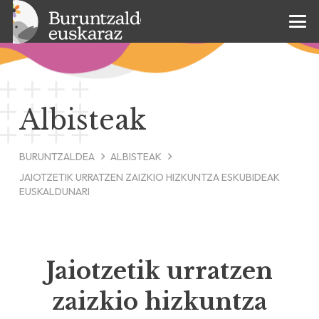
Albisteak
BURUNTZALDEA
ALBISTEAK
JAIOTZETIK URRATZEN ZAIZKIO HIZKUNTZA ESKUBIDEAK
EUSKALDUNARI
Jaiotzetik urratzen
zaizkio hizkuntza