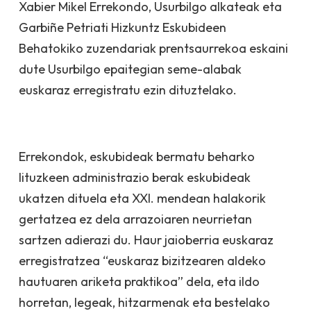
Xabier Mikel Errekondo, Usurbilgo alkateak eta
Garbiñe Petriati Hizkuntz Eskubideen
Behatokiko zuzendariak prentsaurrekoa eskaini
dute Usurbilgo epaitegian seme-alabak
euskaraz erregistratu ezin dituztelako.
Errekondok, eskubideak bermatu beharko
lituzkeen administrazio berak eskubideak
ukatzen dituela eta XXI. mendean halakorik
gertatzea ez dela arrazoiaren neurrietan
sartzen adierazi du. Haur jaioberria euskaraz
erregistratzea “euskaraz bizitzearen aldeko
hautuaren ariketa praktikoa” dela, eta ildo
horretan, legeak, hitzarmenak eta bestelako