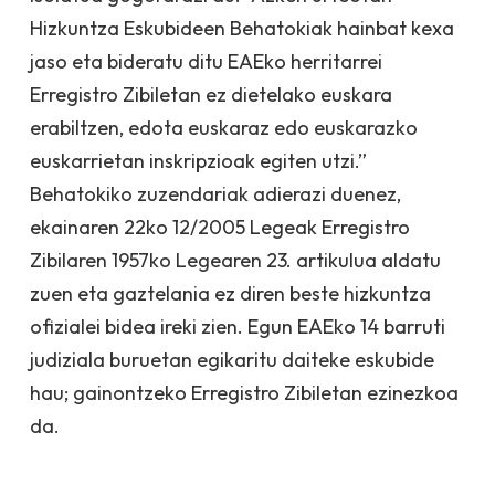
Hizkuntza Eskubideen Behatokiak hainbat kexa
jaso eta bideratu ditu EAEko herritarrei
Erregistro Zibiletan ez dietelako euskara
erabiltzen, edota euskaraz edo euskarazko
euskarrietan inskripzioak egiten utzi.”
Behatokiko zuzendariak adierazi duenez,
ekainaren 22ko 12/2005 Legeak Erregistro
Zibilaren 1957ko Legearen 23. artikulua aldatu
zuen eta gaztelania ez diren beste hizkuntza
ofizialei bidea ireki zien. Egun EAEko 14 barruti
judiziala buruetan egikaritu daiteke eskubide
hau; gainontzeko Erregistro Zibiletan ezinezkoa
da.