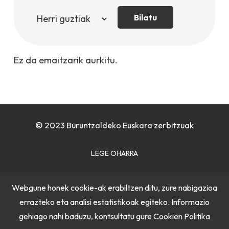
Bilatu
Ez da emaitzarik aurkitu.
© 2023 Buruntzaldeko Euskara zerbitzuak
LEGE OHARRA
COOKIE POLITIKA
Webgune honek cookie-ak erabiltzen ditu, zure nabigazioa
errazteko eta analisi estatistikoak egiteko. Informazio
PRIBATUTASUN POLITIKA
gehiago nahi baduzu, kontsultatu gure
Cookien Politika