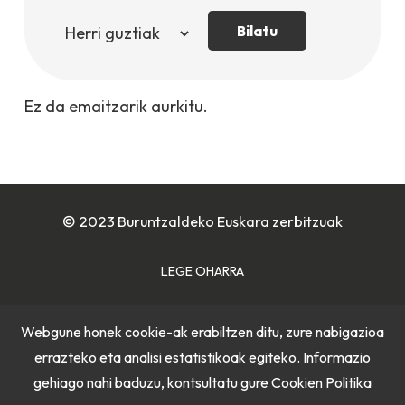
Bilatu
Ez da emaitzarik aurkitu.
© 2023 Buruntzaldeko Euskara zerbitzuak
LEGE OHARRA
COOKIE POLITIKA
Webgune honek cookie-ak erabiltzen ditu, zure nabigazioa
errazteko eta analisi estatistikoak egiteko. Informazio
PRIBATUTASUN POLITIKA
gehiago nahi baduzu, kontsultatu gure
Cookien Politika