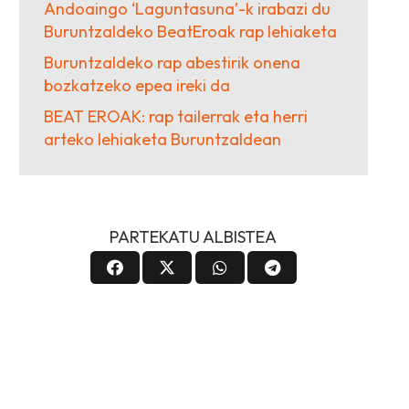
Andoaingo ‘Laguntasuna’-k irabazi du
Buruntzaldeko BeatEroak rap lehiaketa
Buruntzaldeko rap abestirik onena
bozkatzeko epea ireki da
BEAT EROAK: rap tailerrak eta herri
arteko lehiaketa Buruntzaldean
PARTEKATU ALBISTEA