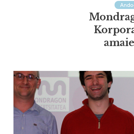
Ando
Mondrag
Korpora
amaie