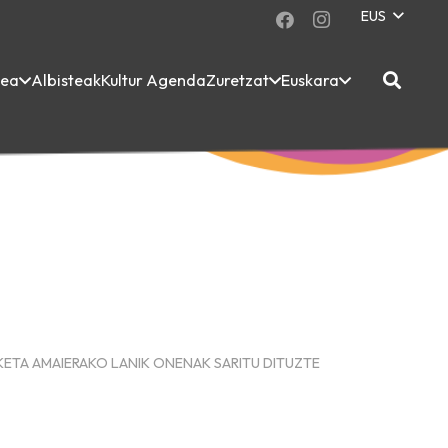
EUS
dea
Albisteak
Kultur Agenda
Zuretzat
Euskara
ETA AMAIERAKO LANIK ONENAK SARITU DITUZTE