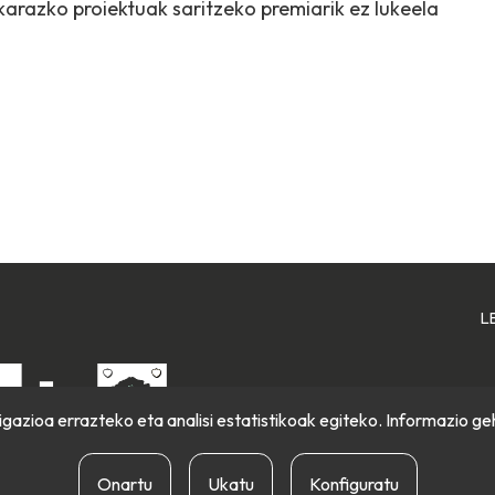
arazko proiektuak saritzeko premiarik ez lukeela
L
gazioa errazteko eta analisi estatistikoak egiteko. Informazio ge
Onartu
Ukatu
Konfiguratu