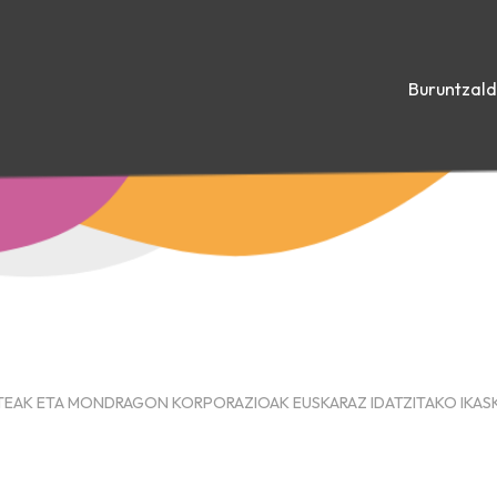
Buruntzal
EAK ETA MONDRAGON KORPORAZIOAK EUSKARAZ IDATZITAKO IKASK