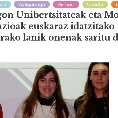
ain
Astigarraga
Hernani
Urnieta
on Unibertsitateak eta M
zioak euskaraz idatzitako 
rako lanik onenak saritu d