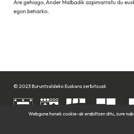
Are gehiago, Ander Malbadik azpimarratu du eusk
egon beharko.
© 2023 Buruntzaldeko Euskara zerbitzuak
Webgune honek cookie-ak erabiltzen ditu, zure nabi