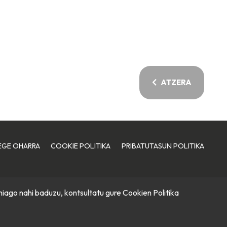
ATZERA
EGE OHARRA
COOKIE POLITIKA
PRIBATUTASUN POLITIKA
hiago nahi baduzu, kontsultatu gure
Cookien Politika