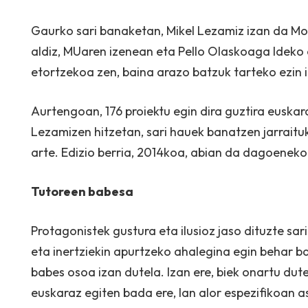
Gaurko sari banaketan, Mikel Lezamiz izan da M
aldiz, MUaren izenean eta Pello Olaskoaga Ideko
etortzekoa zen, baina arazo batzuk tarteko ezin 
Aurtengoan, 176 proiektu egin dira guztira euskara
Lezamizen hitzetan, sari hauek banatzen jarraitu
arte. Edizio berria, 2014koa, abian da dagoeneko
Tutoreen babesa
Protagonistek gustura eta ilusioz jaso dituzte sa
eta inertziekin apurtzeko ahalegina egin behar b
babes osoa izan dutela. Izan ere, biek onartu d
euskaraz egiten bada ere, lan alor espezifikoan