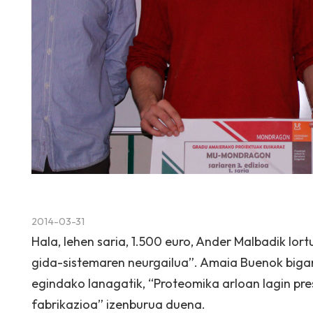
2014-03-31
Hala, lehen saria, 1.500 euro, Ander Malbadik lor
gida-sistemaren neurgailua”. Amaia Buenok bigarr
egindako lanagatik, “Proteomika arloan lagin pr
fabrikazioa” izenburua duena.