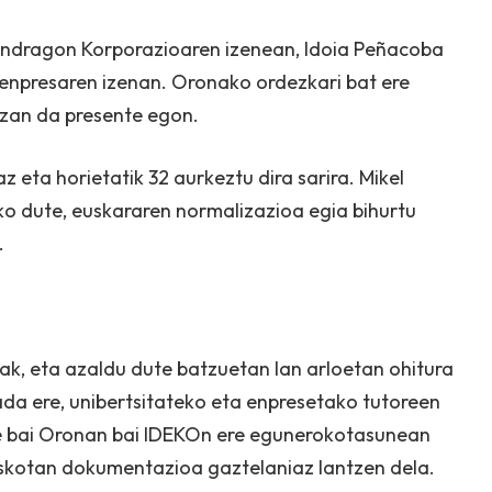
ondragon Korporazioaren izenean, Idoia Peñacoba
 enpresaren izenan. Oronako ordezkari bat ere
izan da presente egon.
z eta horietatik 32 aurkeztu dira sarira. Mikel
ko dute, euskararen normalizazioa egia bihurtu
.
riak, eta azaldu dute batzuetan lan arloetan ohitura
ada ere, unibertsitateko eta enpresetako tutoreen
ute bai Oronan bai IDEKOn ere egunerokotasunean
 askotan dokumentazioa gaztelaniaz lantzen dela.