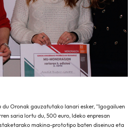
tu du Oronak gauzatutako lanari esker, “Igogailuen
en saria lortu du, 500 euro, Ideko enpresan
estaketarako makina-prototipo baten diseinua eta