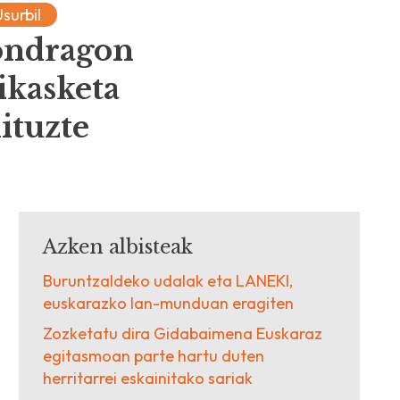
Usurbil
ondragon
ikasketa
ituzte
Azken albisteak
Buruntzaldeko udalak eta LANEKI,
euskarazko lan-munduan eragiten
Zozketatu dira Gidabaimena Euskaraz
egitasmoan parte hartu duten
herritarrei eskainitako sariak