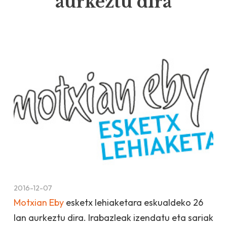
aurkeztu dira
2016-12-07
Motxian Eby
esketx lehiaketara eskualdeko 26
lan aurkeztu dira. Irabazleak izendatu eta sariak