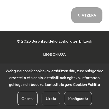
ATZERA
© 2023 Buruntzaldeko Euskara zerbitzuak
LEGE OHARRA
COOKIE POLITIKA
Webgune honek cookie-ak erabiltzen ditu, zure nabigazioa
errazteko eta analisi estatistikoak egiteko. Informazio
PRIBATUTASUN POLITIKA
gehiago nahi baduzu, kontsultatu gure
Cookien Politika
Onartu
Ukatu
Konfiguratu