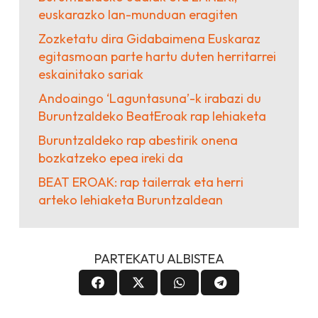
euskarazko lan-munduan eragiten
Zozketatu dira Gidabaimena Euskaraz
egitasmoan parte hartu duten herritarrei
eskainitako sariak
Andoaingo ‘Laguntasuna’-k irabazi du
Buruntzaldeko BeatEroak rap lehiaketa
Buruntzaldeko rap abestirik onena
bozkatzeko epea ireki da
BEAT EROAK: rap tailerrak eta herri
arteko lehiaketa Buruntzaldean
PARTEKATU ALBISTEA