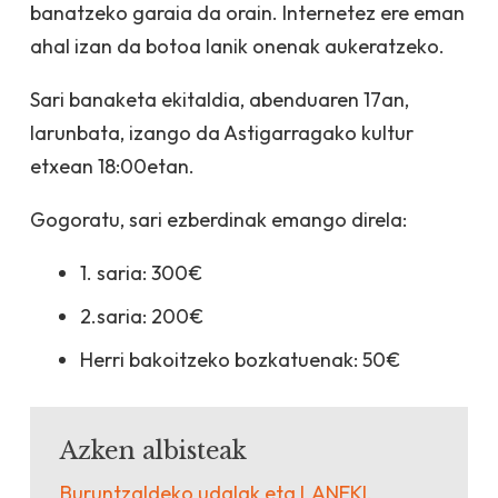
banatzeko garaia da orain. Internetez ere eman
ahal izan da botoa lanik onenak aukeratzeko.
Sari banaketa ekitaldia, abenduaren 17an,
larunbata, izango da Astigarragako kultur
etxean 18:00etan.
Gogoratu, sari ezberdinak emango direla:
1. saria: 300€
2.saria: 200€
Herri bakoitzeko bozkatuenak: 50€
Azken albisteak
Buruntzaldeko udalak eta LANEKI,