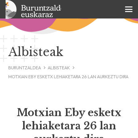
Albisteak
BURUNTZALDEA
ALBISTEAK
MOTXIAN EBY ESKETX LEHIAKETARA 26 LAN AURKEZTU DIRA
Motxian Eby esketx
lehiaketara 26 lan