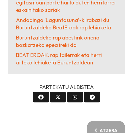
egitasmoan parte hartu duten herritarrei
eskainitako sariak
Andoaingo ‘Laguntasuna’-k irabazi du
Buruntzaldeko BeatEroak rap lehiaketa
Buruntzaldeko rap abestirik onena
bozkatzeko epea ireki da
BEAT EROAK: rap tailerrak eta herri
arteko lehiaketa Buruntzaldean
PARTEKATU ALBISTEA
ATZERA