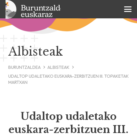
Albisteak
BURUNTZALDEA
ALBISTEAK
UDALTOP UDALETAKO EUSKARA-ZERBITZUEN III. TOPAKETAK
MARTXAN
Udaltop udaletako
euskara-zerbitzuen III.