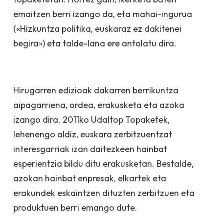
emaitzen berri izango da, eta mahai-ingurua
(«Hizkuntza politika, euskaraz ez dakitenei
begira») eta talde-lana ere antolatu dira.
Hirugarren edizioak dakarren berrikuntza
aipagarriena, ordea, erakusketa eta azoka
izango dira. 2011ko Udaltop Topaketek,
lehenengo aldiz, euskara zerbitzuentzat
interesgarriak izan daitezkeen hainbat
esperientzia bildu ditu erakusketan. Bestalde,
azokan hainbat enpresak, elkartek eta
erakundek eskaintzen dituzten zerbitzuen eta
produktuen berri emango dute.