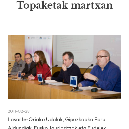
Topaketak martxan
2011-02-28
Lasarte-Oriako Udalak, Gipuzkoako Foru
Aldundiak, Eusko Jaurlaritzak eta Eudelek