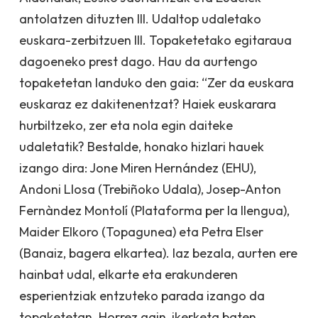
antolatzen dituzten III. Udaltop udaletako
euskara-zerbitzuen III. Topaketetako egitaraua
dagoeneko prest dago. Hau da aurtengo
topaketetan landuko den gaia: “Zer da euskara
euskaraz ez dakitenentzat? Haiek euskarara
hurbiltzeko, zer eta nola egin daiteke
udaletatik? Bestalde, honako hizlari hauek
izango dira: Jone Miren Hernández (EHU),
Andoni Llosa (Trebiñoko Udala), Josep-Anton
Fernàndez Montolí (Plataforma per la llengua),
Maider Elkoro (Topagunea) eta Petra Elser
(Banaiz, bagera elkartea). Iaz bezala, aurten ere
hainbat udal, elkarte eta erakunderen
esperientziak entzuteko parada izango da
topaketetan. Horrez gain, ikerketa baten