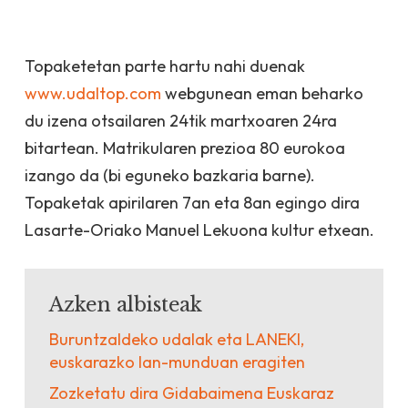
Topaketetan parte hartu nahi duenak
www.udaltop.com
webgunean eman beharko
du izena otsailaren 24tik martxoaren 24ra
bitartean. Matrikularen prezioa 80 eurokoa
izango da (bi eguneko bazkaria barne).
Topaketak apirilaren 7an eta 8an egingo dira
Lasarte-Oriako Manuel Lekuona kultur etxean.
Azken albisteak
Buruntzaldeko udalak eta LANEKI,
euskarazko lan-munduan eragiten
Zozketatu dira Gidabaimena Euskaraz