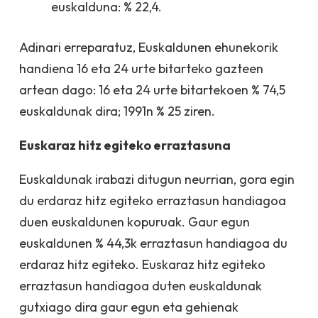
euskalduna: % 22,4.
Adinari erreparatuz, Euskaldunen ehunekorik
handiena 16 eta 24 urte bitarteko gazteen
artean dago: 16 eta 24 urte bitartekoen % 74,5
euskaldunak dira; 1991n % 25 ziren.
Euskaraz hitz egiteko erraztasuna
Euskaldunak irabazi ditugun neurrian, gora egin
du erdaraz hitz egiteko erraztasun handiagoa
duen euskaldunen kopuruak. Gaur egun
euskaldunen % 44,3k erraztasun handiagoa du
erdaraz hitz egiteko. Euskaraz hitz egiteko
erraztasun handiagoa duten euskaldunak
gutxiago dira gaur egun eta gehienak