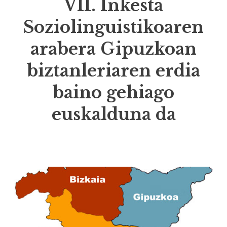
VII. Inkesta
Soziolinguistikoaren
arabera Gipuzkoan
biztanleriaren erdia
baino gehiago
euskalduna da