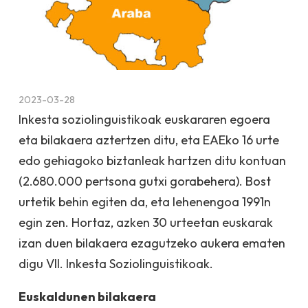
2023-03-28
Inkesta soziolinguistikoak euskararen egoera
eta bilakaera aztertzen ditu, eta EAEko 16 urte
edo gehiagoko biztanleak hartzen ditu kontuan
(2.680.000 pertsona gutxi gorabehera). Bost
urtetik behin egiten da, eta lehenengoa 1991n
egin zen. Hortaz, azken 30 urteetan euskarak
izan duen bilakaera ezagutzeko aukera ematen
digu VII. Inkesta Soziolinguistikoak.
Euskaldunen bilakaera