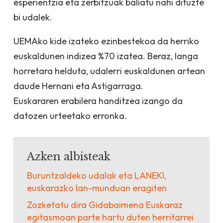
esperientzia eta zerbitzuak baliatu nahi dituzte
bi udalek.
UEMAko kide izateko ezinbestekoa da herriko
euskaldunen indizea %70 izatea. Beraz, langa
horretara helduta, udalerri euskaldunen artean
daude Hernani eta Astigarraga.
Euskararen erabilera handitzea izango da
datozen urteetako erronka.
Azken albisteak
Buruntzaldeko udalak eta LANEKI,
euskarazko lan-munduan eragiten
Zozketatu dira Gidabaimena Euskaraz
egitasmoan parte hartu duten herritarrei