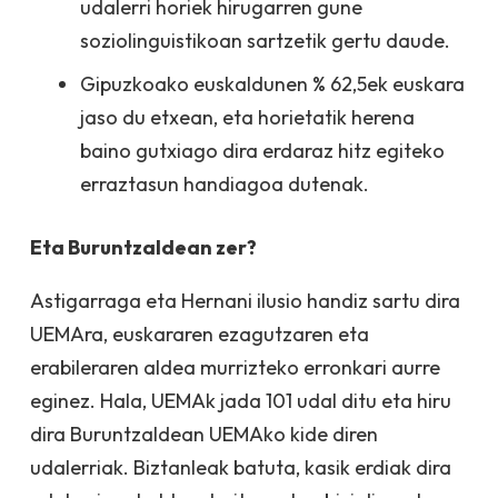
udalerri horiek hirugarren gune
soziolinguistikoan sartzetik gertu daude.
Gipuzkoako euskaldunen % 62,5ek euskara
jaso du etxean, eta horietatik herena
baino gutxiago dira erdaraz hitz egiteko
erraztasun handiagoa dutenak.
Eta Buruntzaldean zer?
Astigarraga eta Hernani ilusio handiz sartu dira
UEMAra, euskararen ezagutzaren eta
erabileraren aldea murrizteko erronkari aurre
eginez. Hala, UEMAk jada 101 udal ditu eta hiru
dira Buruntzaldean UEMAko kide diren
udalerriak. Biztanleak batuta, kasik erdiak dira