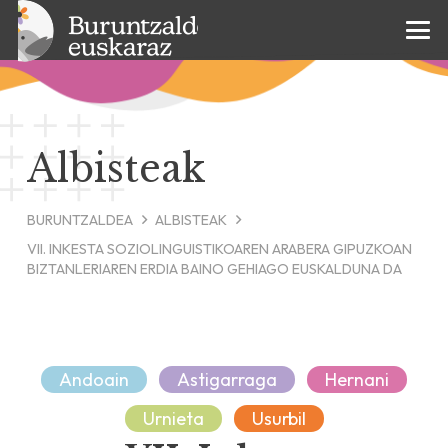
Albisteak
BURUNTZALDEA
ALBISTEAK
VII. INKESTA SOZIOLINGUISTIKOAREN ARABERA GIPUZKOAN
BIZTANLERIAREN ERDIA BAINO GEHIAGO EUSKALDUNA DA
Andoain
Astigarraga
Hernani
Urnieta
Usurbil