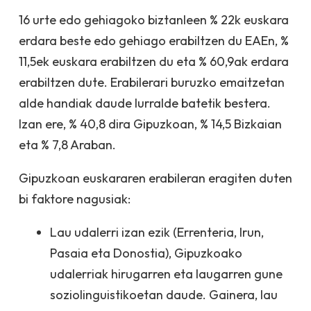
16 urte edo gehiagoko biztanleen % 22k euskara
erdara beste edo gehiago erabiltzen du EAEn, %
11,5ek euskara erabiltzen du eta % 60,9ak erdara
erabiltzen dute. Erabilerari buruzko emaitzetan
alde handiak daude lurralde batetik bestera.
Izan ere, % 40,8 dira Gipuzkoan, % 14,5 Bizkaian
eta % 7,8 Araban.
Gipuzkoan euskararen erabileran eragiten duten
bi faktore nagusiak:
Lau udalerri izan ezik (Errenteria, Irun,
Pasaia eta Donostia), Gipuzkoako
udalerriak hirugarren eta laugarren gune
soziolinguistikoetan daude. Gainera, lau