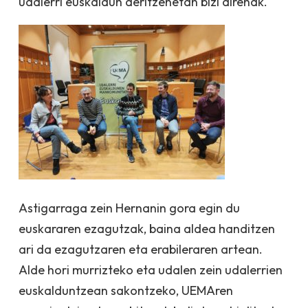
udalerri euskaldun deritzenetan bizi direnak.
Astigarraga zein Hernanin gora egin du
euskararen ezagutzak, baina aldea handitzen
ari da ezagutzaren eta erabileraren artean.
Alde hori murrizteko eta udalen zein udalerrien
euskalduntzean sakontzeko, UEMAren