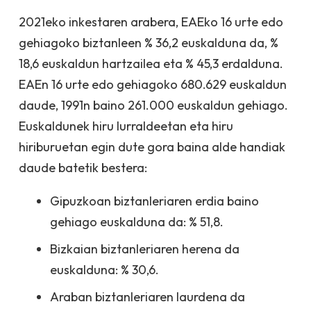
2021eko inkestaren arabera, EAEko 16 urte edo
gehiagoko biztanleen % 36,2 euskalduna da, %
18,6 euskaldun hartzailea eta % 45,3 erdalduna.
EAEn 16 urte edo gehiagoko 680.629 euskaldun
daude, 1991n baino 261.000 euskaldun gehiago.
Euskaldunek hiru lurraldeetan eta hiru
hiriburuetan egin dute gora baina alde handiak
daude batetik bestera:
Gipuzkoan biztanleriaren erdia baino
gehiago euskalduna da: % 51,8.
Bizkaian biztanleriaren herena da
euskalduna: % 30,6.
Araban biztanleriaren laurdena da