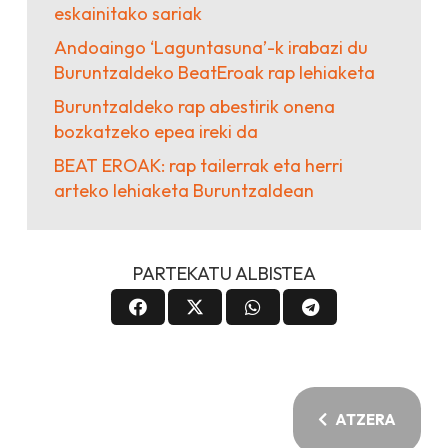
eskainitako sariak
Andoaingo ‘Laguntasuna’-k irabazi du
Buruntzaldeko BeatEroak rap lehiaketa
Buruntzaldeko rap abestirik onena
bozkatzeko epea ireki da
BEAT EROAK: rap tailerrak eta herri
arteko lehiaketa Buruntzaldean
PARTEKATU ALBISTEA
ATZERA