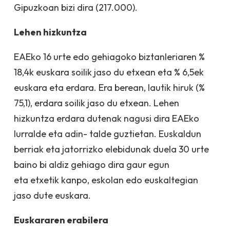
Gipuzkoan bizi dira (217.000).
Lehen hizkuntza
EAEko 16 urte edo gehiagoko biztanleriaren %
18,4k euskara soilik jaso du etxean eta % 6,5ek
euskara eta erdara. Era berean, lautik hiruk (%
75,1), erdara soilik jaso du etxean. Lehen
hizkuntza erdara dutenak nagusi dira EAEko
lurralde eta adin- talde guztietan. Euskaldun
berriak eta jatorrizko elebidunak duela 30 urte
baino bi aldiz gehiago dira gaur egun
eta etxetik kanpo, eskolan edo euskaltegian
jaso dute euskara.
Euskararen erabilera