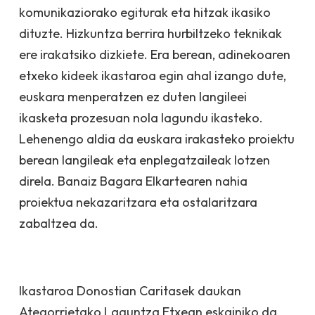
komunikaziorako egiturak eta hitzak ikasiko
dituzte. Hizkuntza berrira hurbiltzeko teknikak
ere irakatsiko dizkiete. Era berean, adinekoaren
etxeko kideek ikastaroa egin ahal izango dute,
euskara menperatzen ez duten langileei
ikasketa prozesuan nola lagundu ikasteko.
Lehenengo aldia da euskara irakasteko proiektu
berean langileak eta enplegatzaileak lotzen
direla. Banaiz Bagara Elkartearen nahia
proiektua nekazaritzara eta ostalaritzara
zabaltzea da.
Ikastaroa Donostian Caritasek daukan
Ategorrietako Laguntza Etxean eskainiko da.