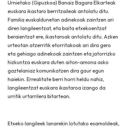
Urnietako (Gipuzkoa) Banaiz Bagara Elkarteak
euskara ikastaro berritzaileak antolatu ditu.
Familia euskaldunetan adinekoak zaintzen ari
diren langileentzat, eta baita etxekoentzat
beraientzat ere, ikastaroak antolatu ditu. Azken
urteotan atzerritik etorritakoak ari dira gero
eta gehiago adinekoak zaintzen eta jatorrizko
hizkuntza euskara duten aiton-amona asko
gaztelaniaz komunikatzen dira gaur egun
haiekin. Errealitate berri horri heldu nahiz,
langileentzat euskara ikastaroa izango da
urritik urtarrilera bitartean.
Etxeko langileek lanarekin lotutako esamoldeak,