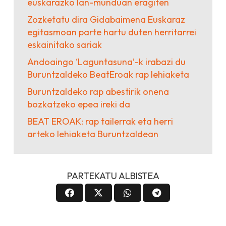
euskarazko lan-munduan eragiten
Zozketatu dira Gidabaimena Euskaraz
egitasmoan parte hartu duten herritarrei
eskainitako sariak
Andoaingo ‘Laguntasuna’-k irabazi du
Buruntzaldeko BeatEroak rap lehiaketa
Buruntzaldeko rap abestirik onena
bozkatzeko epea ireki da
BEAT EROAK: rap tailerrak eta herri
arteko lehiaketa Buruntzaldean
PARTEKATU ALBISTEA