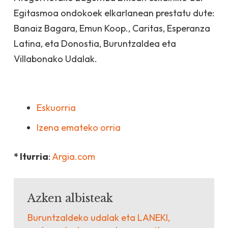
Egitasmoa ondokoek elkarlanean prestatu dute:
Banaiz Bagara, Emun Koop., Caritas, Esperanza
Latina, eta Donostia, Buruntzaldea eta
Villabonako Udalak.
Eskuorria
Izena emateko orria
* Iturria
:
Argia.com
Azken albisteak
Buruntzaldeko udalak eta LANEKI,