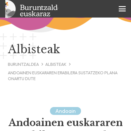
Albisteak
BURUNTZALDEA
ALBISTEAK
ANDOAINEN EUSKARAREN ERABILERA SUSTATZEKO PLANA
ONARTU DUTE
Andoain
Andoainen euskararen