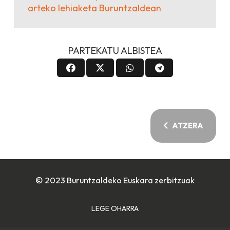
arteko lehiaketa Buruntzaldean
PARTEKATU ALBISTEA
ATZERA
© 2023 Buruntzaldeko Euskara zerbitzuak
LEGE OHARRA