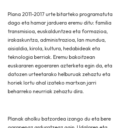
Plana 2011-2017 urte bitarteko programatuta
dago eta hamar jarduera eremu ditu: familia
transmisioa, euskalduntzea eta formazioa,
irakaskuntza, administrazioa, lan mundua,
aisialdia, kirola, kultura, hedabideak eta
teknologia berriak. Eremu bakoitzean
euskararen egoeraren azterketa egin da, eta
datozen urteetarako helburuak zehaztu eta
horiek lortu ahal izateko martxan jarri
beharreko neurriak zehaztu dira.
Planak aholku batzordea izango du eta bere
garapenaz arduratzeaz gain, Udalaren eta