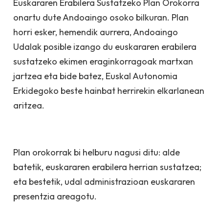
Euskararen Erabilera Sustatzeko Plan Orokorra
onartu dute Andoaingo osoko bilkuran. Plan
horri esker, hemendik aurrera, Andoaingo
Udalak posible izango du euskararen erabilera
sustatzeko ekimen eraginkorragoak martxan
jartzea eta bide batez, Euskal Autonomia
Erkidegoko beste hainbat herrirekin elkarlanean
aritzea.
Plan orokorrak bi helburu nagusi ditu: alde
batetik, euskararen erabilera herrian sustatzea;
eta bestetik, udal administrazioan euskararen
presentzia areagotu.