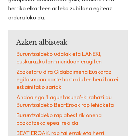
herriko elkarteen arteko zubi lana egiteaz
arduratuko da.
Azken albisteak
Buruntzaldeko udalak eta LANEKI,
euskarazko lan-munduan eragiten
Zozketatu dira Gidabaimena Euskaraz
egitasmoan parte hartu duten herritarrei
eskainitako sariak
Andoaingo ‘Laguntasuna’-k irabazi du
Buruntzaldeko BeatEroak rap lehiaketa
Buruntzaldeko rap abestirik onena
bozkatzeko epea ireki da
BEAT EROAK: rap tailerrak eta herri