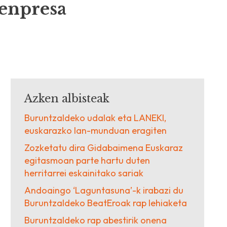
 enpresa
Azken albisteak
Buruntzaldeko udalak eta LANEKI,
euskarazko lan-munduan eragiten
Zozketatu dira Gidabaimena Euskaraz
egitasmoan parte hartu duten
herritarrei eskainitako sariak
Andoaingo ‘Laguntasuna’-k irabazi du
Buruntzaldeko BeatEroak rap lehiaketa
Buruntzaldeko rap abestirik onena