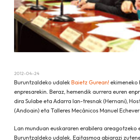
2012-04-24
Buruntzaldeko udalek
Baietz Gurean!
ekimeneko h
enpresarekin. Beraz, hemendik aurrera euren enp
dira Sulabe eta Adarra lan-tresnak (Hernani), Ho
(Andoain) eta Talleres Mecánicos Manuel Echeverri
Lan munduan euskararen erabilera areagotzeko 
Buruntzaldeko udalek. Egitasmoa abiarazi zuteneti