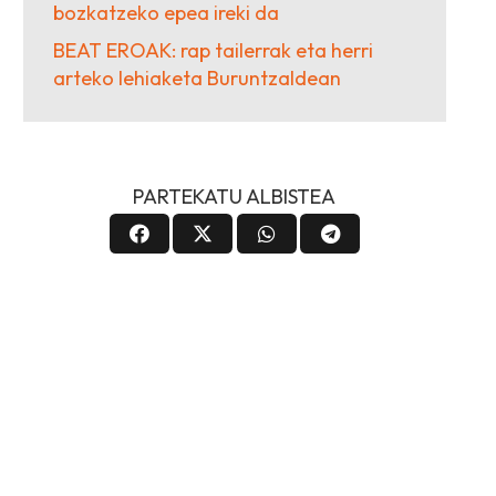
bozkatzeko epea ireki da
BEAT EROAK: rap tailerrak eta herri
arteko lehiaketa Buruntzaldean
PARTEKATU ALBISTEA