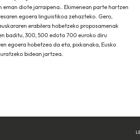
 eman diote jarraipena.. Ekimenean parte hartzen
resaren egoera linguistikoa zehazteko. Gero,
 euskararen erabilera hobetzeko proposamenak
zen baditu, 300, 500 edota 700 euroko diru
aren egoera hobetzea da eta, pixkanaka, Eusko
kuratzeko bidean jartzea.
L