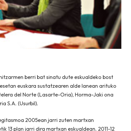
itzarmen berri bat sinatu dute eskualdeko bost
resetan euskara sustatzearen alde lanean arituko
stelera del Norte (Lasarte-Oria), Horma-Jaki ona
a S.A. (Usurbil).
egitasmoa 2005ean jarri zuten martxan
k 13 plan jarri dira martxan eskualdean. 2011-12