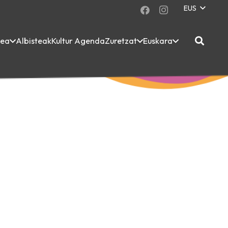
EUS
dea
Albisteak
Kultur Agenda
Zuretzat
Euskara