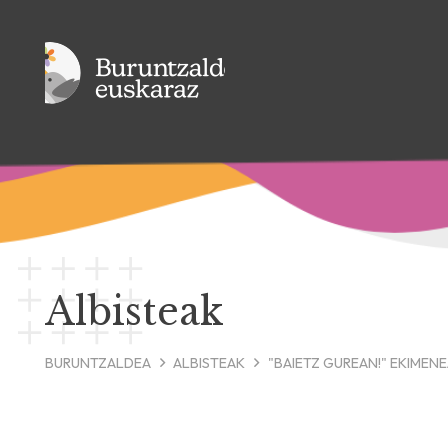
Albisteak
BURUNTZALDEA
ALBISTEAK
"BAIETZ GUREAN!" EKIMEN