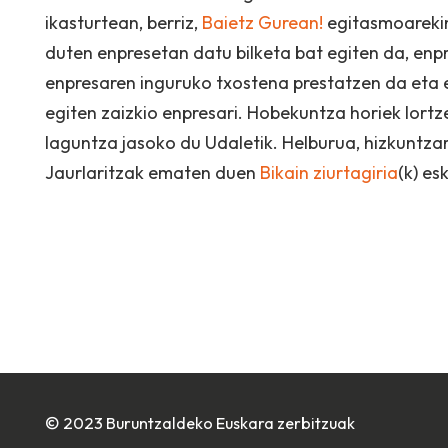
ikasturtean, berriz,
Baietz Gurean!
egitasmoarekin
duten enpresetan datu bilketa bat egiten da, enp
enpresaren inguruko txostena prestatzen da eta
egiten zaizkio enpresari. Hobekuntza horiek lort
laguntza jasoko du Udaletik. Helburua, hizkuntz
Jaurlaritzak ematen duen
Bikain ziurtagiria
(k) es
© 2023 Buruntzaldeko Euskara zerbitzuak