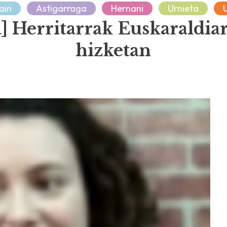
ain
Astigarraga
Hernani
Urnieta
] Herritarrak Euskaraldia
hizketan