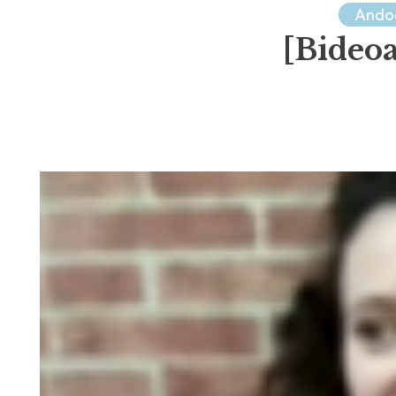
Ando
[Bideoa