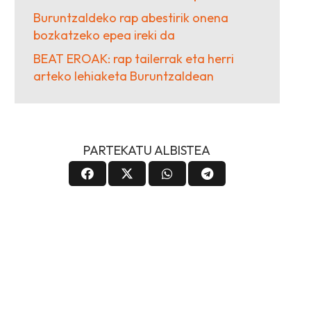
Buruntzaldeko rap abestirik onena
bozkatzeko epea ireki da
BEAT EROAK: rap tailerrak eta herri
arteko lehiaketa Buruntzaldean
PARTEKATU ALBISTEA