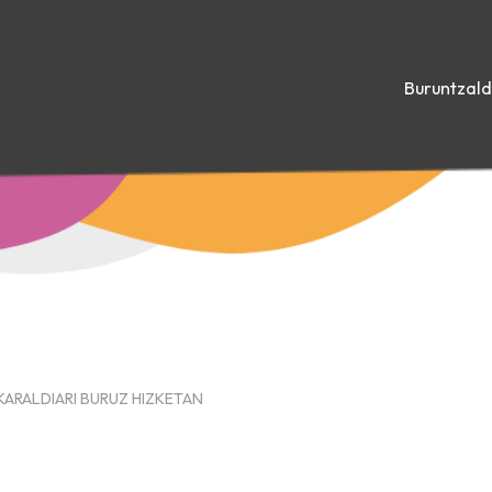
Buruntzal
KARALDIARI BURUZ HIZKETAN