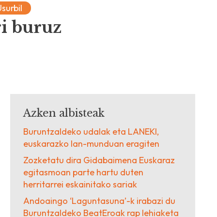
Usurbil
ri buruz
Azken albisteak
Buruntzaldeko udalak eta LANEKI,
euskarazko lan-munduan eragiten
Zozketatu dira Gidabaimena Euskaraz
egitasmoan parte hartu duten
herritarrei eskainitako sariak
Andoaingo ‘Laguntasuna’-k irabazi du
Buruntzaldeko BeatEroak rap lehiaketa