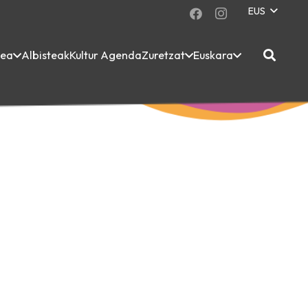
EUS
dea
Albisteak
Kultur Agenda
Zuretzat
Euskara