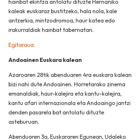
hainbat ekintza antolatu dituzte Hernaniko
kaleak euskaraz bustitzeko, hala nola, kale
antzerkia, mintzodromoa, haur katea edo
irakurraldiak hainbat tabernatan.
Egitaraua
Andoainen Euskara kalean
Azaroaren 28tik abenduaren 4ra euskara kalean
bizi nahi dute Andoainen. Horretarako zinema
emanaldiak, haur-kalejira eta kantu-kalejira,
kantu afari internazionala eta Andoaingo jantzi
denden pasarela bat antolatu dituzte
asteburuan.
Abenduaren 3a, Euskararen Egunean, Udaleko