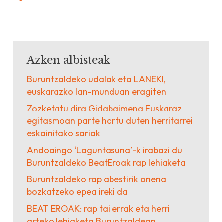
Azken albisteak
Buruntzaldeko udalak eta LANEKI,
euskarazko lan-munduan eragiten
Zozketatu dira Gidabaimena Euskaraz
egitasmoan parte hartu duten herritarrei
eskainitako sariak
Andoaingo ‘Laguntasuna’-k irabazi du
Buruntzaldeko BeatEroak rap lehiaketa
Buruntzaldeko rap abestirik onena
bozkatzeko epea ireki da
BEAT EROAK: rap tailerrak eta herri
arteko lehiaketa Buruntzaldean