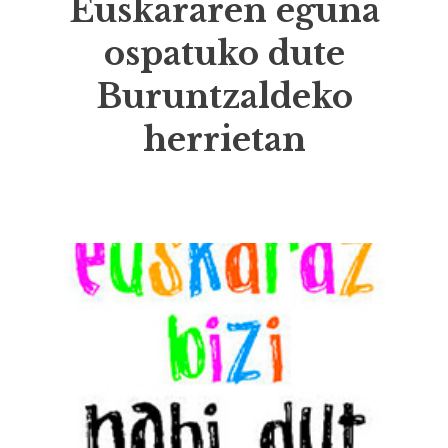
Euskararen eguna
ospatuko dute
Buruntzaldeko
herrietan