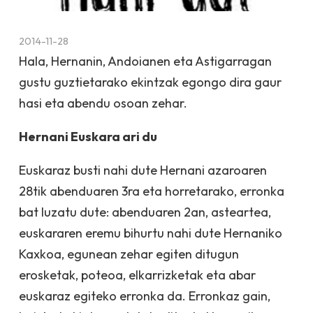
2014-11-28
Hala, Hernanin, Andoianen eta Astigarragan
gustu guztietarako ekintzak egongo dira gaur
hasi eta abendu osoan zehar.
Hernani Euskara ari du
Euskaraz busti nahi dute Hernani azaroaren
28tik abenduaren 3ra eta horretarako, erronka
bat luzatu dute: abenduaren 2an, asteartea,
euskararen eremu bihurtu nahi dute Hernaniko
Kaxkoa, egunean zehar egiten ditugun
erosketak, poteoa, elkarrizketak eta abar
euskaraz egiteko erronka da. Erronkaz gain,