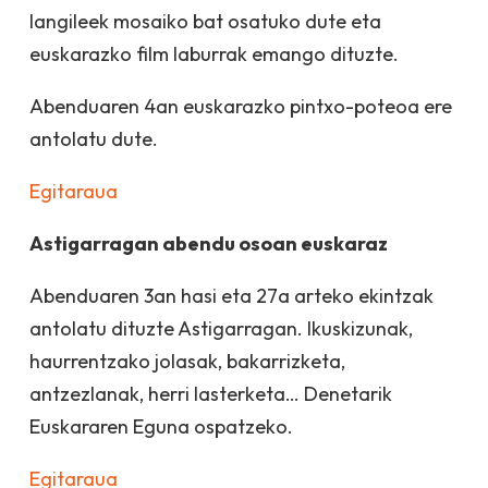
langileek mosaiko bat osatuko dute eta
euskarazko film laburrak emango dituzte.
Abenduaren 4an euskarazko pintxo-poteoa ere
antolatu dute.
Egitaraua
Astigarragan abendu osoan euskaraz
Abenduaren 3an hasi eta 27a arteko ekintzak
antolatu dituzte Astigarragan. Ikuskizunak,
haurrentzako jolasak, bakarrizketa,
antzezlanak, herri lasterketa… Denetarik
Euskararen Eguna ospatzeko.
Egitaraua