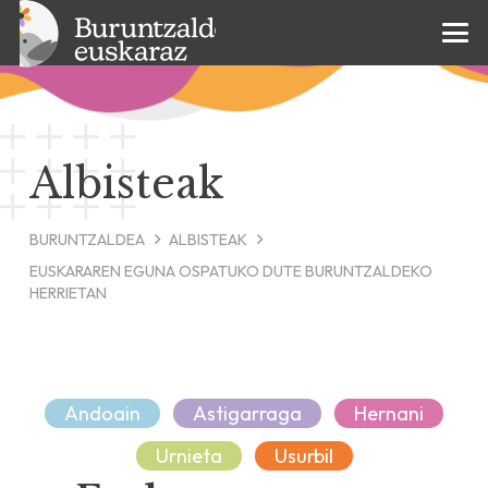
Albisteak
BURUNTZALDEA
ALBISTEAK
EUSKARAREN EGUNA OSPATUKO DUTE BURUNTZALDEKO
HERRIETAN
Andoain
Astigarraga
Hernani
Urnieta
Usurbil