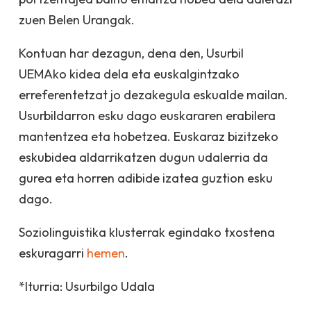
zuen Belen Urangak.
Kontuan har dezagun, dena den, Usurbil
UEMAko kidea dela eta euskalgintzako
erreferentetzat jo dezakegula eskualde mailan.
Usurbildarron esku dago euskararen erabilera
mantentzea eta hobetzea. Euskaraz bizitzeko
eskubidea aldarrikatzen dugun udalerria da
gurea eta horren adibide izatea guztion esku
dago.
Soziolinguistika klusterrak egindako txostena
eskuragarri
hemen
.
*Iturria: Usurbilgo Udala