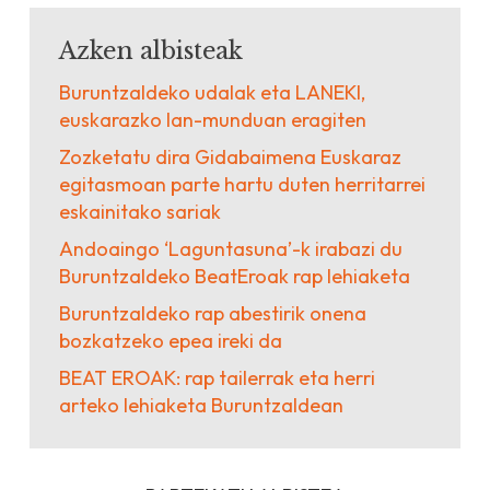
Azken albisteak
Buruntzaldeko udalak eta LANEKI,
euskarazko lan-munduan eragiten
Zozketatu dira Gidabaimena Euskaraz
egitasmoan parte hartu duten herritarrei
eskainitako sariak
Andoaingo ‘Laguntasuna’-k irabazi du
Buruntzaldeko BeatEroak rap lehiaketa
Buruntzaldeko rap abestirik onena
bozkatzeko epea ireki da
BEAT EROAK: rap tailerrak eta herri
arteko lehiaketa Buruntzaldean