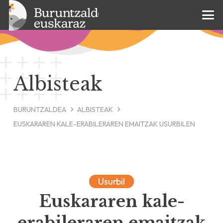
Albisteak
BURUNTZALDEA
ALBISTEAK
EUSKARAREN KALE-ERABILERAREN EMAITZAK USURBILEN
Usurbil
Euskararen kale-
erabileraren emaitzak