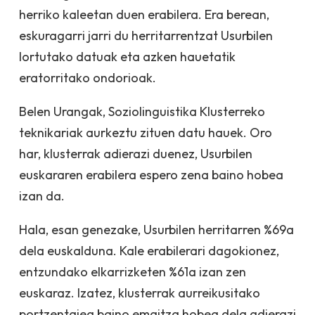
herriko kaleetan duen erabilera. Era berean,
eskuragarri jarri du herritarrentzat Usurbilen
lortutako datuak eta azken hauetatik
eratorritako ondorioak.
Belen Urangak, Soziolinguistika Klusterreko
teknikariak aurkeztu zituen datu hauek. Oro
har, klusterrak adierazi duenez, Usurbilen
euskararen erabilera espero zena baino hobea
izan da.
Hala, esan genezake, Usurbilen herritarren %69a
dela euskalduna. Kale erabilerari dagokionez,
entzundako elkarrizketen %61a izan zen
euskaraz. Izatez, klusterrak aurreikusitako
portzentajea baino emaitza hobea dela adierazi