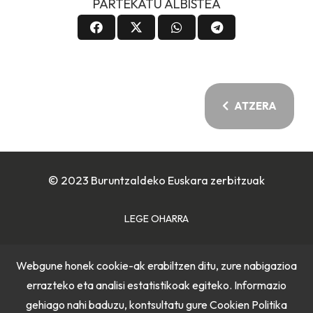
PARTEKATU ALBISTEA
ATZERA
© 2023 Buruntzaldeko Euskara zerbitzuak
LEGE OHARRA
COOKIE POLITIKA
Webgune honek cookie-ak erabiltzen ditu, zure nabigazioa
errazteko eta analisi estatistikoak egiteko. Informazio
PRIBATUTASUN POLITIKA
gehiago nahi baduzu, kontsultatu gure
Cookien Politika