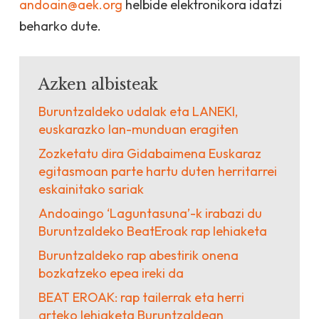
andoain@aek.org
helbide elektronikora idatzi
beharko dute.
Azken albisteak
Buruntzaldeko udalak eta LANEKI,
euskarazko lan-munduan eragiten
Zozketatu dira Gidabaimena Euskaraz
egitasmoan parte hartu duten herritarrei
eskainitako sariak
Andoaingo ‘Laguntasuna’-k irabazi du
Buruntzaldeko BeatEroak rap lehiaketa
Buruntzaldeko rap abestirik onena
bozkatzeko epea ireki da
BEAT EROAK: rap tailerrak eta herri
arteko lehiaketa Buruntzaldean