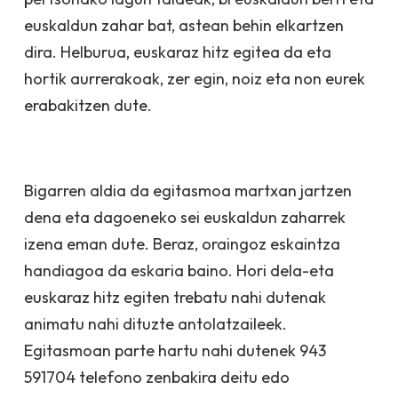
euskaldun zahar bat, astean behin elkartzen
dira. Helburua, euskaraz hitz egitea da eta
hortik aurrerakoak, zer egin, noiz eta non eurek
erabakitzen dute.
Bigarren aldia da egitasmoa martxan jartzen
dena eta dagoeneko sei euskaldun zaharrek
izena eman dute. Beraz, oraingoz eskaintza
handiagoa da eskaria baino. Hori dela-eta
euskaraz hitz egiten trebatu nahi dutenak
animatu nahi dituzte antolatzaileek.
Egitasmoan parte hartu nahi dutenek 943
591704 telefono zenbakira deitu edo