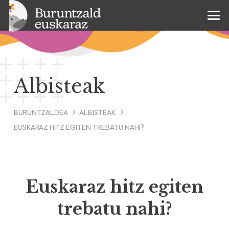
Albisteak
BURUNTZALDEA
ALBISTEAK
EUSKARAZ HITZ EGITEN TREBATU NAHI?
Euskaraz hitz egiten
trebatu nahi?