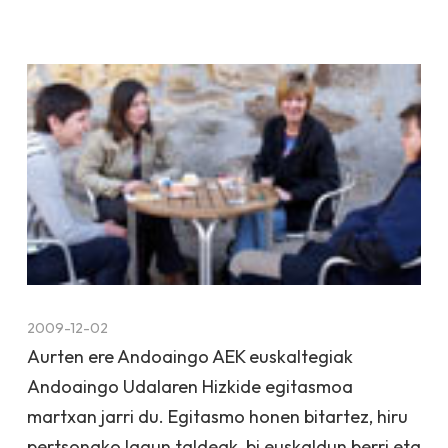
2009-12-02
Aurten ere Andoaingo AEK euskaltegiak
Andoaingo Udalaren Hizkide egitasmoa
martxan jarri du. Egitasmo honen bitartez, hiru
pertsonako lagun taldeak, bi euskaldun berri eta