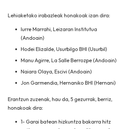
Lehiaketako irabazleak honakoak izan dira:
Iurre Marrahi, Leizaran Institutua
(Andoain)
Hodei Elizalde, Usurbilgo BHI (Usurbil)
Manu Agirre, La Salle Berrozpe (Andoain)
Naiara Olaya, Escivi (Andoain)
Jon Garmendia, Hernaniko BHI (Hernani)
Erantzun zuzenak, hau da, 5 gezurrak, berriz,
honakoak dira:
1- Garai batean hizkuntza bakarra hitz