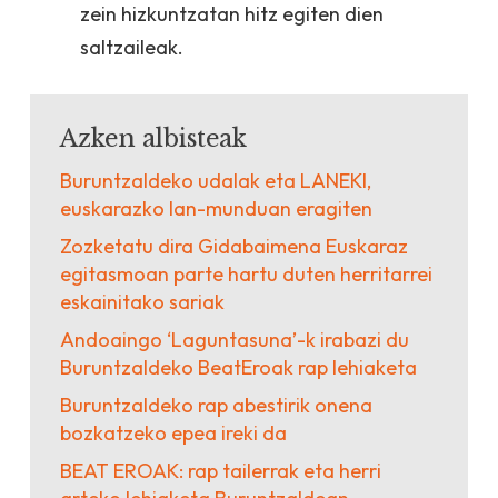
zein hizkuntzatan hitz egiten dien
saltzaileak.
Azken albisteak
Buruntzaldeko udalak eta LANEKI,
euskarazko lan-munduan eragiten
Zozketatu dira Gidabaimena Euskaraz
egitasmoan parte hartu duten herritarrei
eskainitako sariak
Andoaingo ‘Laguntasuna’-k irabazi du
Buruntzaldeko BeatEroak rap lehiaketa
Buruntzaldeko rap abestirik onena
bozkatzeko epea ireki da
BEAT EROAK: rap tailerrak eta herri