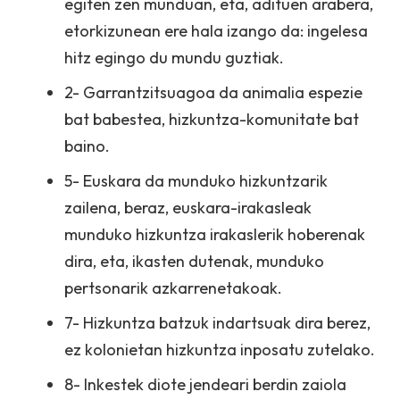
egiten zen munduan, eta, adituen arabera,
etorkizunean ere hala izango da: ingelesa
hitz egingo du mundu guztiak.
2- Garrantzitsuagoa da animalia espezie
bat babestea, hizkuntza-komunitate bat
baino.
5- Euskara da munduko hizkuntzarik
zailena, beraz, euskara-irakasleak
munduko hizkuntza irakaslerik hoberenak
dira, eta, ikasten dutenak, munduko
pertsonarik azkarrenetakoak.
7- Hizkuntza batzuk indartsuak dira berez,
ez kolonietan hizkuntza inposatu zutelako.
8- Inkestek diote jendeari berdin zaiola