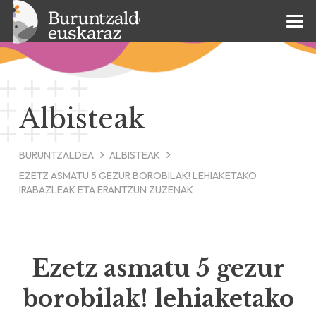
Albisteak
BURUNTZALDEA
ALBISTEAK
EZETZ ASMATU 5 GEZUR BOROBILAK! LEHIAKETAKO
IRABAZLEAK ETA ERANTZUN ZUZENAK
Ezetz asmatu 5 gezur
borobilak! lehiaketako