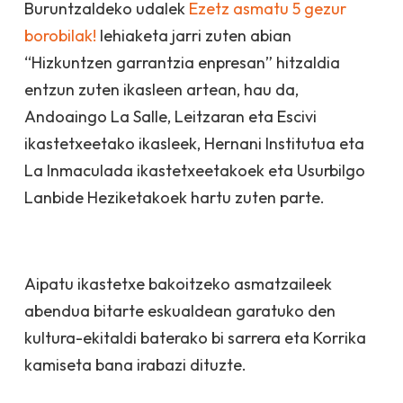
Buruntzaldeko udalek
Ezetz asmatu 5 gezur
borobilak!
lehiaketa jarri zuten abian
“Hizkuntzen garrantzia enpresan” hitzaldia
entzun zuten ikasleen artean, hau da,
Andoaingo La Salle, Leitzaran eta Escivi
ikastetxeetako ikasleek, Hernani Institutua eta
La Inmaculada ikastetxeetakoek eta Usurbilgo
Lanbide Heziketakoek hartu zuten parte.
Aipatu ikastetxe bakoitzeko asmatzaileek
abendua bitarte eskualdean garatuko den
kultura-ekitaldi baterako bi sarrera eta Korrika
kamiseta bana irabazi dituzte.