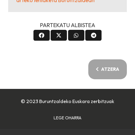
arteko lehiaketa Buruntzaldean
PARTEKATU ALBISTEA
ATZERA
© 2023 Buruntzaldeko Euskara zerbitzuak
LEGE OHARRA
COOKIE POLITIKA