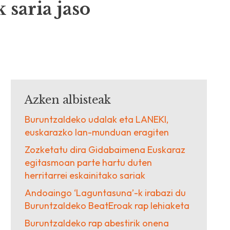
 saria jaso
Azken albisteak
Buruntzaldeko udalak eta LANEKI,
euskarazko lan-munduan eragiten
Zozketatu dira Gidabaimena Euskaraz
egitasmoan parte hartu duten
herritarrei eskainitako sariak
Andoaingo ‘Laguntasuna’-k irabazi du
Buruntzaldeko BeatEroak rap lehiaketa
Buruntzaldeko rap abestirik onena