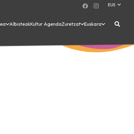
EUS
dea
Albisteak
Kultur Agenda
Zuretzat
Euskara