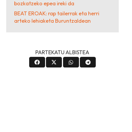
bozkatzeko epea ireki da
BEAT EROAK: rap tailerrak eta herri
arteko lehiaketa Buruntzaldean
PARTEKATU ALBISTEA