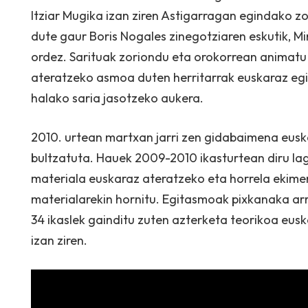
Itziar Mugika izan ziren Astigarragan egindako z
dute gaur Boris Nogales zinegotziaren eskutik, Mi
ordez. Sarituak zoriondu eta orokorrean animatu 
ateratzeko asmoa duten herritarrak euskaraz egi
halako saria jasotzeko aukera.
2010. urtean martxan jarri zen gidabaimena eus
bultzatuta. Hauek 2009-2010 ikasturtean diru la
materiala euskaraz ateratzeko eta horrela ekime
materialarekin hornitu. Egitasmoak pixkanaka ar
34 ikaslek gainditu zuten azterketa teorikoa eusk
izan ziren.