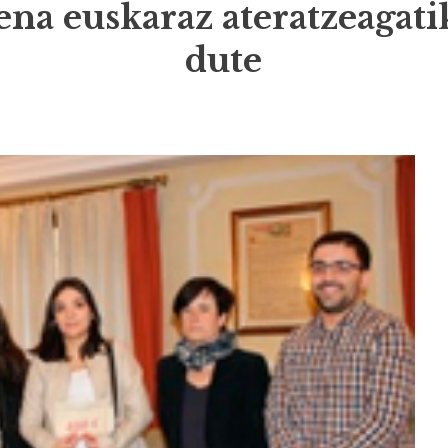
a euskaraz ateratzeagatik
dute