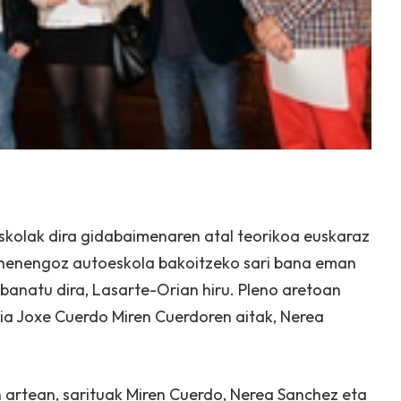
skolak dira gidabaimenaren atal teorikoa euskaraz
ehenengoz autoeskola bakoitzeko sari bana eman
banatu dira, Lasarte-Orian hiru. Pleno aretoan
ria Joxe Cuerdo Miren Cuerdoren aitak, Nerea
 artean, sarituak Miren Cuerdo, Nerea Sanchez eta