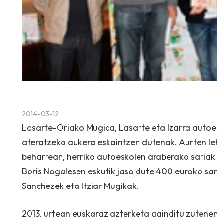
2014-03-12
Lasarte-Oriako Mugica, Lasarte eta Izarra autoe
ateratzeko aukera eskaintzen dutenak. Aurten l
beharrean, herriko autoeskolen araberako sariak 
Boris Nogalesen eskutik jaso dute 400 euroko sa
Sanchezek eta Itziar Mugikak.
2013. urtean euskaraz azterketa gainditu zutenen