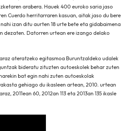
ozketaren arabera. Hauek 400 euroko saria jaso
ren Cuerdo herritarraren kasuan, aitak jaso du bere
nahi izan ditu aurten 18 urte bete eta gidabaimena
n dezaten. Datorren urtean ere izango delako
karaz ateratzeko egitasmoa Buruntzaldeko udalek
guntzak bideratu zituzten autoeskolek behar zuten
narekin bat egin nahi zuten autoeskolak
rakasta gehiago du ikasleen artean, 2010. urtean
araz, 2011ean 60, 2012an 113 eta 2013an 135 ikasle