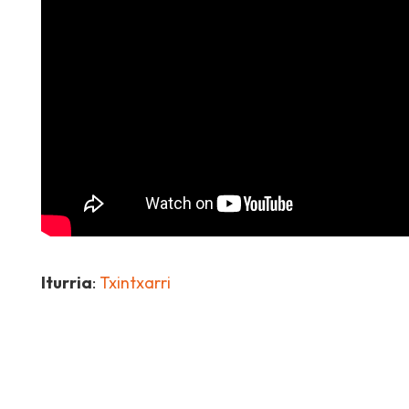
Iturria
:
Txintxarri