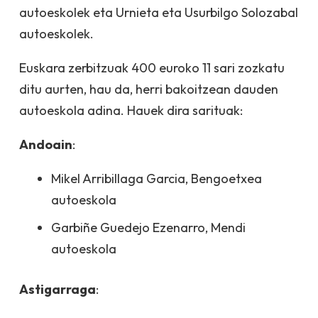
autoeskolek eta Urnieta eta Usurbilgo Solozabal
autoeskolek.
Euskara zerbitzuak 400 euroko 11 sari zozkatu
ditu aurten, hau da, herri bakoitzean dauden
autoeskola adina. Hauek dira sarituak:
Andoain
:
Mikel Arribillaga Garcia, Bengoetxea
autoeskola
Garbiñe Guedejo Ezenarro, Mendi
autoeskola
Astigarraga
: