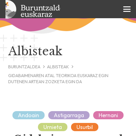
Albisteak
BURUNTZALDEA
ALBISTEAK
GIDABAIMENAREN ATAL TEORIKOA EUSKARAZ EGIN
DUTENEN ARTEAN ZOZKETA EGIN DA
Andoain
Astigarraga
Hernani
Urnieta
Usurbil