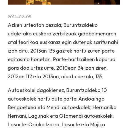
2014-02-05
Azken urteotan bezala, Buruntzaldeko
udaletako euskara zerbitzuak gidabaimenaren
atal teorikoa euskaraz egin dutenak saritu nahi
izan ditu. 2013an 135 gaztek hartu zuten parte
egitasmo honetan. Parte-hartzaileen kopurua
gora doa urtez urte. 2010ean 34 izan ziren,
2012an 112 eta 2013an, aipatu bezala, 135.
Autoeskolei dagokienez, Buruntzaldeko 10
autoeskolek hartu dute parte: Andoaingo
Bengoetxea eta Mendi autoeskolek, Hernaniko
Hernani, Lagunak eta Otamendi autoeskolek,
Lasarte-Oriako Izarra, Lasarte eta Mujika