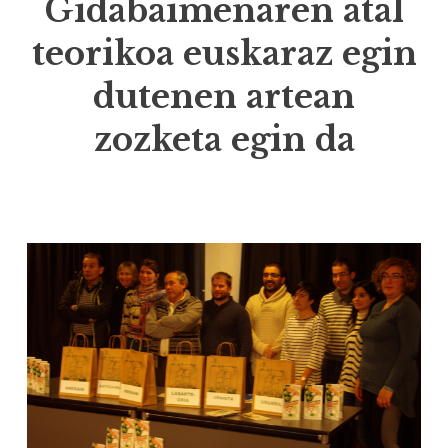
Gidabaimenaren atal
teorikoa euskaraz egin
dutenen artean
zozketa egin da