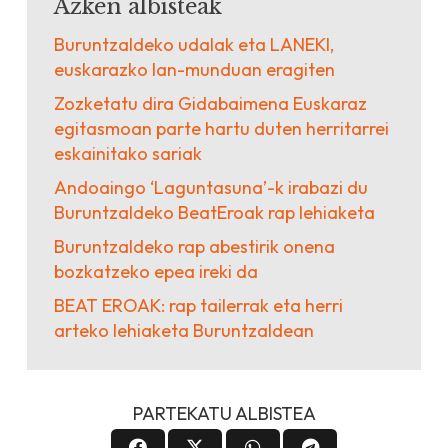
Azken albisteak
Buruntzaldeko udalak eta LANEKI,
euskarazko lan-munduan eragiten
Zozketatu dira Gidabaimena Euskaraz
egitasmoan parte hartu duten herritarrei
eskainitako sariak
Andoaingo ‘Laguntasuna’-k irabazi du
Buruntzaldeko BeatEroak rap lehiaketa
Buruntzaldeko rap abestirik onena
bozkatzeko epea ireki da
BEAT EROAK: rap tailerrak eta herri
arteko lehiaketa Buruntzaldean
PARTEKATU ALBISTEA