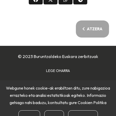
ATZERA
© 2023 Buruntzaldeko Euskara zerbitzuak
LEGE OHARRA
COOKIE POLITIKA
Webgune honek cookie-ak erabiltzen ditu, zure nabigazioa
errazteko eta analisi estatistikoak egiteko. Informazio
PRIBATUTASUN POLITIKA
gehiago nahi baduzu, kontsultatu gure
Cookien Politika