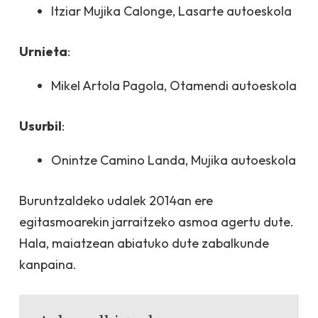
Itziar Mujika Calonge, Lasarte autoeskola
Urnieta
:
Mikel Artola Pagola, Otamendi autoeskola
Usurbil
:
Onintze Camino Landa, Mujika autoeskola
Buruntzaldeko udalek 2014an ere
egitasmoarekin jarraitzeko asmoa agertu dute.
Hala, maiatzean abiatuko dute zabalkunde
kanpaina.