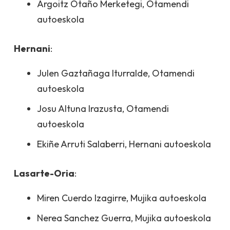
Argoitz Otaño Merketegi, Otamendi
autoeskola
Hernani
:
Julen Gaztañaga Iturralde, Otamendi
autoeskola
Josu Altuna Irazusta, Otamendi
autoeskola
Ekiñe Arruti Salaberri, Hernani autoeskola
Lasarte-Oria
:
Miren Cuerdo Izagirre, Mujika autoeskola
Nerea Sanchez Guerra, Mujika autoeskola