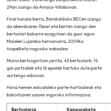
29an izango da Amasa-Villabonan.
Final handia berriz, Barakaldoko BECen izango
da abenduaren 15ean eta bertan izango den
bertsolari bakarra ezagutzen da gaur egun:
Maialen Lujanbio hernaniarra, 2009ko
txapelketa nagusiko irabazlea.
Muina bertsogintzan jarrita, 43 bertsolarik, 14
gai-jartzailek eta 16 epailek hartuko dute parte
aurtengo edizioan.
Hona hemen eskualdeko parte-hartzaileak eta
bakoitzaren saioen inguruko informazioa:
Bertsolaria
Kanporaketa