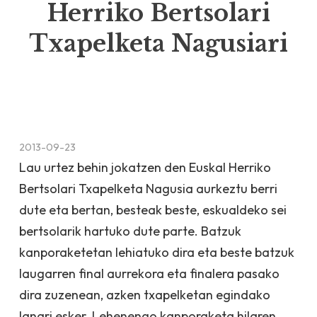
Herriko Bertsolari
Txapelketa Nagusiari
2013-09-23
Lau urtez behin jokatzen den Euskal Herriko
Bertsolari Txapelketa Nagusia aurkeztu berri
dute eta bertan, besteak beste, eskualdeko sei
bertsolarik hartuko dute parte. Batzuk
kanporaketetan lehiatuko dira eta beste batzuk
laugarren final aurrekora eta finalera pasako
dira zuzenean, azken txapelketan egindako
lanari esker. Lehenengo kanporaketa hilaren