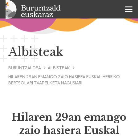
Albisteak
BURUNTZALDEA
ALBISTEAK
HILAREN 29AN EMANGO ZAIO HASIERA EUSKAL HERRIKO
BERTSOLARI TXAPELKETA NAGUSIARI
Hilaren 29an emango
zaio hasiera Euskal