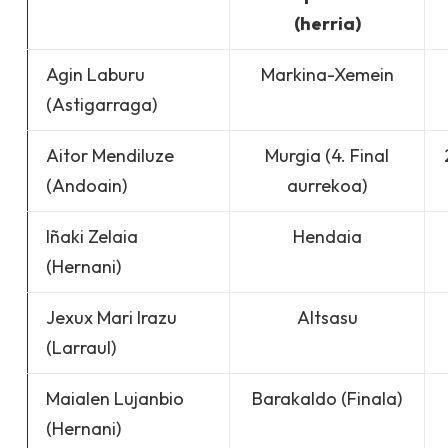
(herria)
Agin Laburu
Markina-Xemein
(Astigarraga)
Aitor Mendiluze
Murgia (4. Final
(Andoain)
aurrekoa)
Iñaki Zelaia
Hendaia
(Hernani)
Jexux Mari Irazu
Altsasu
(Larraul)
Maialen Lujanbio
Barakaldo (Finala)
(Hernani)