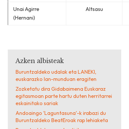
Unai Agirre
Altsasu
(Hernani)
Azken albisteak
Buruntzaldeko udalak eta LANEKI,
euskarazko lan-munduan eragiten
Zozketatu dira Gidabaimena Euskaraz
egitasmoan parte hartu duten herritarrei
eskainitako sariak
Andoaingo ‘Laguntasuna’-k irabazi du
Buruntzaldeko BeatEroak rap lehiaketa