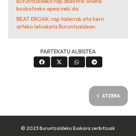
Buruntzaldeko rap abestirik onena
bozkatzeko epea ireki da
BEAT EROAK: rap tailerrak eta herri
arteko lehiaketa Buruntzaldean
PARTEKATU ALBISTEA
ATZERA
© 2023 Buruntzaldeko Euskara zerbitzuak