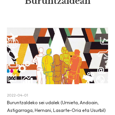
Buruntzaldean
2022-04-01
Buruntzaldeko sei udalek (Urnieta, Andoain,
Astigarraga, Hernani, Lasarte-Oria eta Usurbil)