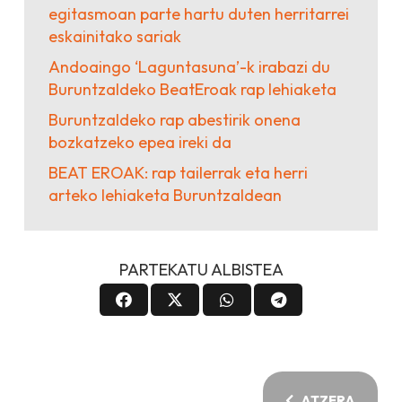
egitasmoan parte hartu duten herritarrei
eskainitako sariak
Andoaingo ‘Laguntasuna’-k irabazi du
Buruntzaldeko BeatEroak rap lehiaketa
Buruntzaldeko rap abestirik onena
bozkatzeko epea ireki da
BEAT EROAK: rap tailerrak eta herri
arteko lehiaketa Buruntzaldean
PARTEKATU ALBISTEA
ATZERA