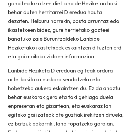
gonbitea luzatzen die Lanbide Heziketan hasi
behar duten herritarrei D eredua hauta
dezaten. Helburu horrekin, posta arruntaz edo
ikastetxeen bidez, gure herrietako gazteei
banatuko zaie Buruntzaldeko Lanbide
Heziketako ikastetxeek eskaintzen dituzten erdi
eta goi mailako zikloen informazioa.
Lanbide Heziketa D ereduan egiteak ordura
arte ikasitako euskara sendotzeko eta
hobetzeko aukera eskaintzen du. Ez da ahaztu
behar euskarak gero eta toki gehiago duela
enpresetan eta gizartean, eta euskaraz lan
egiteko gai izateak ate guztiak irekitzen dituela,
ez batzuk bakarrik , lana topatzeko garaian.