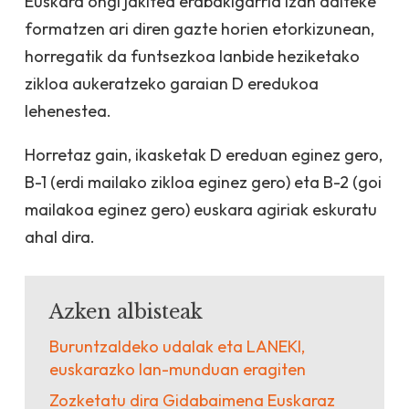
Euskara ongi jakitea erabakigarria izan daiteke
formatzen ari diren gazte horien etorkizunean,
horregatik da funtsezkoa lanbide heziketako
zikloa aukeratzeko garaian D eredukoa
lehenestea.
Horretaz gain, ikasketak D ereduan eginez gero,
B-1 (erdi mailako zikloa eginez gero) eta B-2 (goi
mailakoa eginez gero) euskara agiriak eskuratu
ahal dira.
Azken albisteak
Buruntzaldeko udalak eta LANEKI,
euskarazko lan-munduan eragiten
Zozketatu dira Gidabaimena Euskaraz