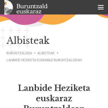
Albisteak
BURUNTZALDEA
ALBISTEAK
LANBIDE HEZIKETA EUSKARAZ BURUNTZALDEAN
Lanbide Heziketa
euskaraz