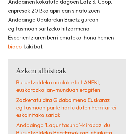
Andoainen kokatuta dagoen Latz S. Coop.
enpresak 2013ko apirilean sinatu zuen
Andoaingo Udalarekin Baietz gurean!
egitasmoan sartzeko hitzarmena.
Esperientziaren berri emateko, hona hemen
bideo
txiki bat.
Azken albisteak
Buruntzaldeko udalak eta LANEKI,
euskarazko lan-munduan eragiten
Zozketatu dira Gidabaimena Euskaraz
egitasmoan parte hartu duten herritarrei
eskainitako sariak
Andoaingo ‘Laguntasuna’-k irabazi du
Buruntzaldeko BeatEroak rap lehiaketa