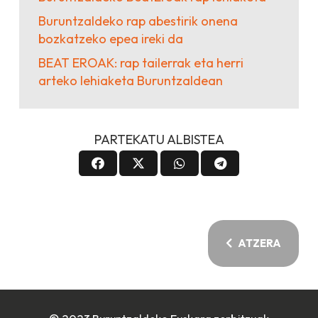
Buruntzaldeko rap abestirik onena
bozkatzeko epea ireki da
BEAT EROAK: rap tailerrak eta herri
arteko lehiaketa Buruntzaldean
PARTEKATU ALBISTEA
ATZERA