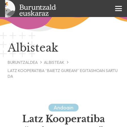
Albisteak
BURUNTZALDEA
ALBISTEAK
LATZ KOOPERATIBA “BAIETZ GUREAN!” EGITASMOAN SARTU
DA
Andoain
Latz Kooperatiba