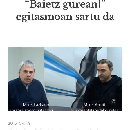
“Baietz gurean!”
egitasmoan sartu da
2015-04-14