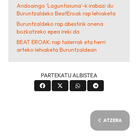
Andoaingo ‘Laguntasuna’-k irabazi du
Buruntzaldeko BeatEroak rap lehiaketa
Buruntzaldeko rap abestirik onena
bozkatzeko epea ireki da
BEAT EROAK: rap tailerrak eta herri
arteko lehiaketa Buruntzaldean
PARTEKATU ALBISTEA
ATZERA