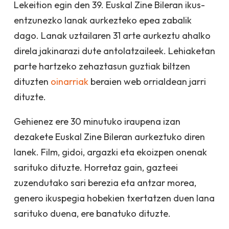
Lekeition egin den 39. Euskal Zine Bileran ikus-
entzunezko lanak aurkezteko epea zabalik
dago. Lanak uztailaren 31 arte aurkeztu ahalko
direla jakinarazi dute antolatzaileek. Lehiaketan
parte hartzeko zehaztasun guztiak biltzen
dituzten
oinarriak
beraien web orrialdean jarri
dituzte.
Gehienez ere 30 minutuko iraupena izan
dezakete Euskal Zine Bileran aurkeztuko diren
lanek. Film, gidoi, argazki eta ekoizpen onenak
sarituko dituzte. Horretaz gain, gazteei
zuzendutako sari berezia eta antzar morea,
genero ikuspegia hobekien txertatzen duen lana
sarituko duena, ere banatuko dituzte.