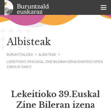
Albisteak
BURUNTZALDEA
ALBISTEAK
LEKEITIOKO 39.EUSKAL ZINE BILERAN IZENA EMATEKO EPEA
ZABALIK DAGO
Lekeitioko 39.Euskal
Zine Bileran izena