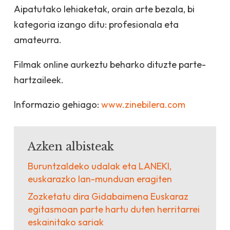
Aipatutako lehiaketak, orain arte bezala, bi
kategoria izango ditu: profesionala eta
amateurra.
Filmak online aurkeztu beharko dituzte parte-
hartzaileek.
Informazio gehiago:
www.zinebilera.com
Azken albisteak
Buruntzaldeko udalak eta LANEKI,
euskarazko lan-munduan eragiten
Zozketatu dira Gidabaimena Euskaraz
egitasmoan parte hartu duten herritarrei
eskainitako sariak