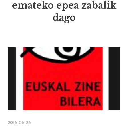
emateko epea zabalik
dago
2016-05-26