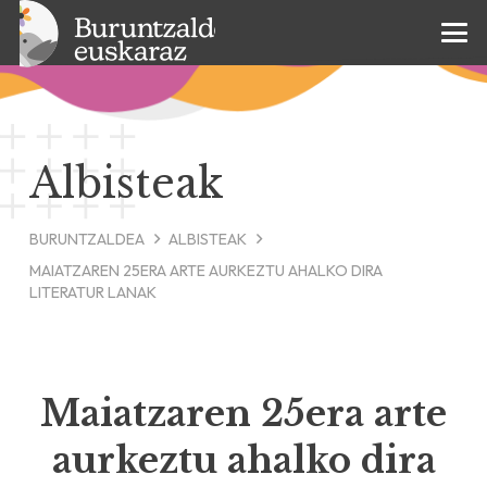
Albisteak
BURUNTZALDEA
ALBISTEAK
MAIATZAREN 25ERA ARTE AURKEZTU AHALKO DIRA
LITERATUR LANAK
Maiatzaren 25era arte
aurkeztu ahalko dira