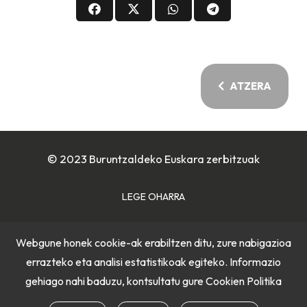
ATZERA
© 2023 Buruntzaldeko Euskara zerbitzuak
LEGE OHARRA
COOKIE POLITIKA
Webgune honek cookie-ak erabiltzen ditu, zure nabigazioa
errazteko eta analisi estatistikoak egiteko. Informazio
PRIBATUTASUN POLITIKA
gehiago nahi baduzu, kontsultatu gure
Cookien Politika