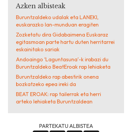
Azken albisteak
Buruntzaldeko udalak eta LANEKI,
euskarazko lan-munduan eragiten
Zozketatu dira Gidabaimena Euskaraz
egitasmoan parte hartu duten herritarrei
eskainitako sariak
Andoaingo ‘Laguntasuna’-k irabazi du
Buruntzaldeko BeatEroak rap lehiaketa
Buruntzaldeko rap abestirik onena
bozkatzeko epea ireki da
BEAT EROAK: rap tailerrak eta herri
arteko lehiaketa Buruntzaldean
PARTEKATU ALBISTEA