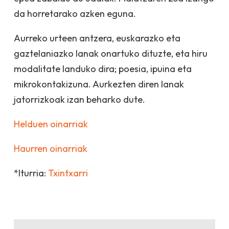
da horretarako azken eguna.
Aurreko urteen antzera, euskarazko eta
gaztelaniazko lanak onartuko dituzte, eta hiru
modalitate landuko dira; poesia, ipuina eta
mikrokontakizuna. Aurkezten diren lanak
jatorrizkoak izan beharko dute.
Helduen oinarriak
Haurren oinarriak
*Iturria:
Txintxarri