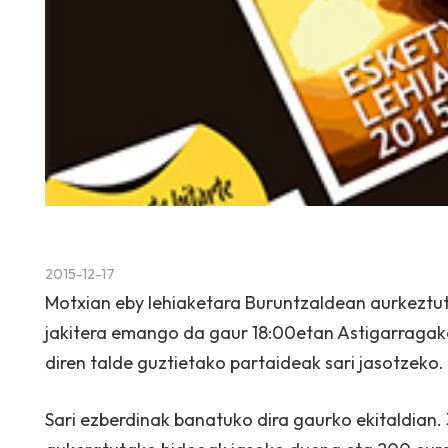
2015-12-17
Motxian eby lehiaketara Buruntzaldean aurkeztut
jakitera emango da gaur 18:00etan Astigarragako 
diren talde guztietako partaideak sari jasotzeko.
Sari ezberdinak banatuko dira gaurko ekitaldian.