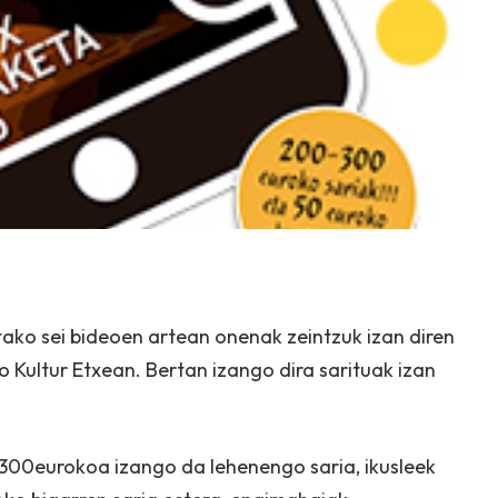
ako sei bideoen artean onenak zeintzuk izan diren
Kultur Etxean. Bertan izango dira sarituak izan
 300eurokoa izango da lehenengo saria, ikusleek