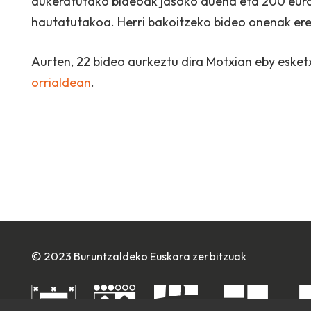
aukeratutako bideoak jasoko duena eta 200 euro
hautatutakoa. Herri bakoitzeko bideo onenak ere
Aurten, 22 bideo aurkeztu dira Motxian eby esket
orrialdean
.
© 2023 Buruntzaldeko Euskara zerbitzuak