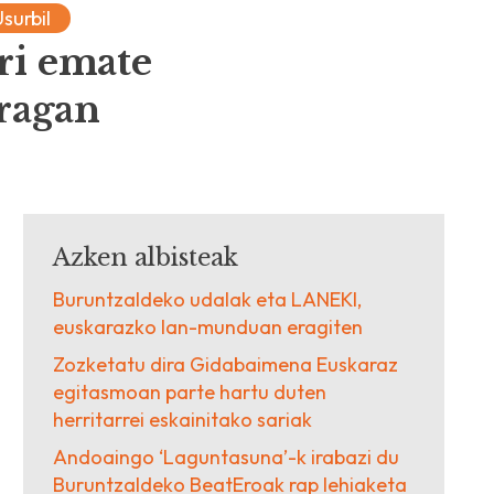
Usurbil
ri emate
rragan
Azken albisteak
Buruntzaldeko udalak eta LANEKI,
euskarazko lan-munduan eragiten
Zozketatu dira Gidabaimena Euskaraz
egitasmoan parte hartu duten
herritarrei eskainitako sariak
Andoaingo ‘Laguntasuna’-k irabazi du
Buruntzaldeko BeatEroak rap lehiaketa