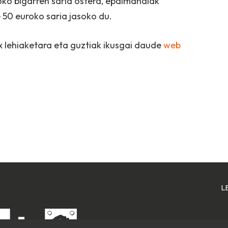
ko bigarren saria ostera, epaimahaiak
 50 euroko saria jasoko du.
x lehiaketara eta guztiak ikusgai daude
web
L