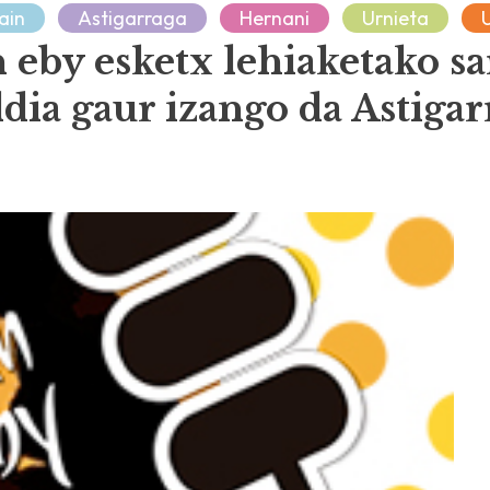
ain
Astigarraga
Hernani
Urnieta
 eby esketx lehiaketako sa
ldia gaur izango da Astiga