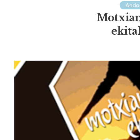
Ando
Motxian
ekita