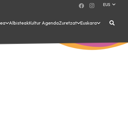
EUS
dea
Albisteak
Kultur Agenda
Zuretzat
Euskara