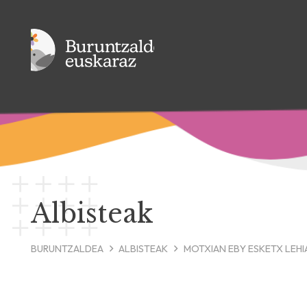
Albisteak
BURUNTZALDEA
ALBISTEAK
MOTXIAN EBY ESKETX LEHI