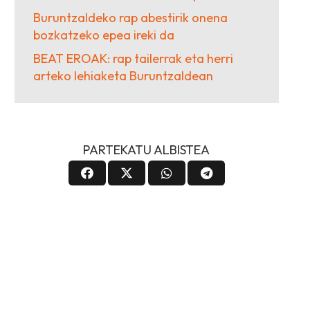
Buruntzaldeko rap abestirik onena
bozkatzeko epea ireki da
BEAT EROAK: rap tailerrak eta herri
arteko lehiaketa Buruntzaldean
PARTEKATU ALBISTEA