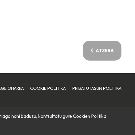
ATZERA
EGE OHARRA
COOKIE POLITIKA
PRIBATUTASUN POLITIKA
hiago nahi baduzu, kontsultatu gure
Cookien Politika