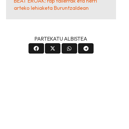
BEAT EROAK: rap tailerrak eta herri
arteko lehiaketa Buruntzaldean
PARTEKATU ALBISTEA