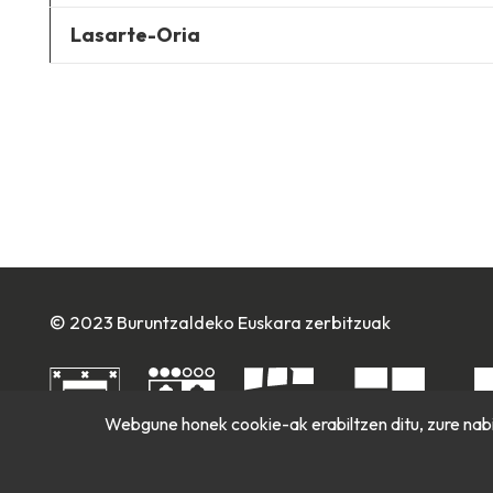
Lasarte-Oria
© 2023 Buruntzaldeko Euskara zerbitzuak
Webgune honek cookie-ak erabiltzen ditu, zure nabi