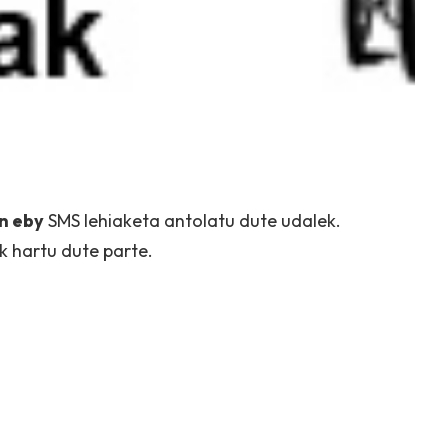
n eby
SMS lehiaketa antolatu dute udalek.
 hartu dute parte.