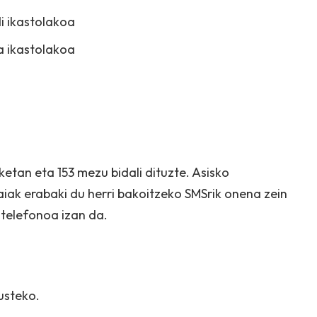
i ikastolakoa
a ikastolakoa
etan eta 153 mezu bidali dituzte. Asisko
ak erabaki du herri bakoitzeko SMSrik onena zein
telefonoa izan da.
usteko.