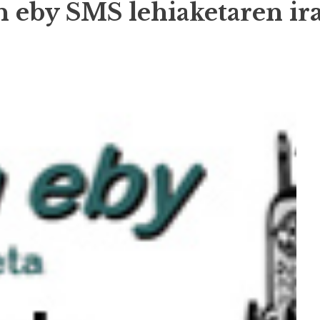
 eby SMS lehiaketaren ir