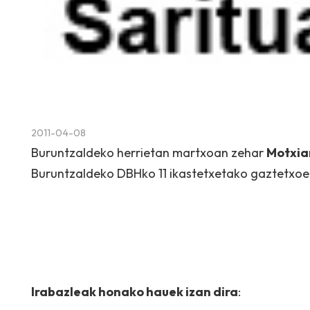
2011-04-08
Buruntzaldeko herrietan martxoan zehar
Motxia
Buruntzaldeko DBHko 11 ikastetxetako gaztetxoek
Irabazleak honako hauek izan dira
: