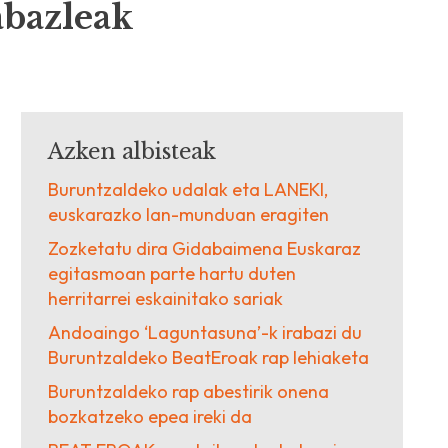
abazleak
Azken albisteak
Buruntzaldeko udalak eta LANEKI,
euskarazko lan-munduan eragiten
Zozketatu dira Gidabaimena Euskaraz
egitasmoan parte hartu duten
herritarrei eskainitako sariak
Andoaingo ‘Laguntasuna’-k irabazi du
Buruntzaldeko BeatEroak rap lehiaketa
Buruntzaldeko rap abestirik onena
bozkatzeko epea ireki da