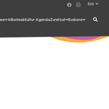
EUS
dea
Albisteak
Kultur Agenda
Zuretzat
Euskara