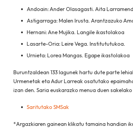
Andoain: Ander Olasagasti. Aita Larramend
Astigarraga: Malen Irusta. Arantzazuko Am
Hernani: Ane Mujika. Langile ikastolakoa
Lasarte-Oria: Leire Vega. Institututukoa.
Urnieta: Lorea Mangas. Egape ikastolakoa
Buruntzaldean 133 lagunek hartu dute parte lehiak
Urmenetak eta Adur Larreak osatutako epaimahai
izan den. Saria euskarazko menua duen sakelako 
Saritutako SMSak
*Argazkiaren gainean klikatu tamaina handian ik