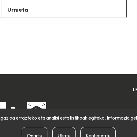
Urnieta
L
gazioa errazteko eta analisi estatistikoak egiteko. Informazio ge
Onartu
Ukatu
Konfiguratu