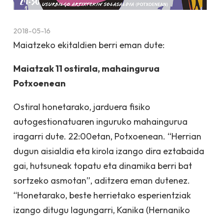
2018-05-16
Maiatzeko ekitaldien berri eman dute:
Maiatzak 11 ostirala, mahaingurua
Potxoenean
Ostiral honetarako, jarduera fisiko
autogestionatuaren inguruko mahaingurua
iragarri dute. 22:00etan, Potxoenean. “Herrian
dugun aisialdia eta kirola izango dira eztabaida
gai, hutsuneak topatu eta dinamika berri bat
sortzeko asmotan”, aditzera eman dutenez.
“Honetarako, beste herrietako esperientziak
izango ditugu lagungarri, Kanika (Hernaniko