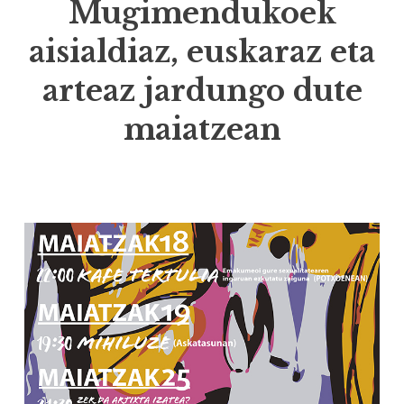
Mugimendukoek
aisialdiaz, euskaraz eta
arteaz jardungo dute
maiatzean