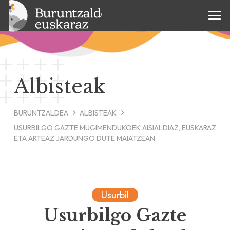
Albisteak
BURUNTZALDEA
ALBISTEAK
USURBILGO GAZTE MUGIMENDUKOEK AISIALDIAZ, EUSKARAZ
ETA ARTEAZ JARDUNGO DUTE MAIATZEAN
Usurbil
Usurbilgo Gazte