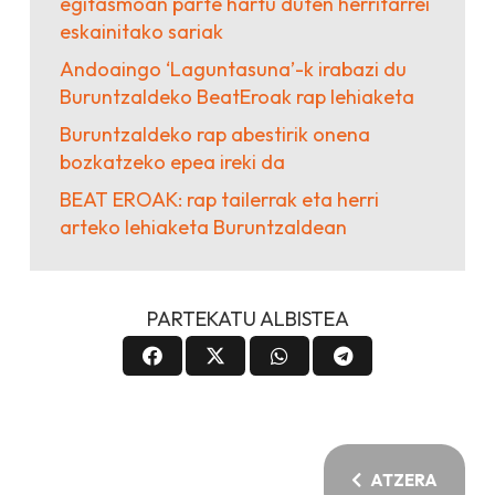
egitasmoan parte hartu duten herritarrei
eskainitako sariak
Andoaingo ‘Laguntasuna’-k irabazi du
Buruntzaldeko BeatEroak rap lehiaketa
Buruntzaldeko rap abestirik onena
bozkatzeko epea ireki da
BEAT EROAK: rap tailerrak eta herri
arteko lehiaketa Buruntzaldean
PARTEKATU ALBISTEA
ATZERA