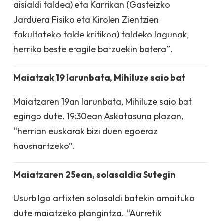
aisialdi taldea) eta Karrikan (Gasteizko
Jarduera Fisiko eta Kirolen Zientzien
fakultateko talde kritikoa) taldeko lagunak,
herriko beste eragile batzuekin batera”.
Maiatzak 19 larunbata, Mihiluze saio bat
Maiatzaren 19an larunbata, Mihiluze saio bat
egingo dute. 19:30ean Askatasuna plazan,
“herrian euskarak bizi duen egoeraz
hausnartzeko”.
Maiatzaren 25ean, solasaldia Sutegin
Usurbilgo artixten solasaldi batekin amaituko
dute maiatzeko plangintza. “Aurretik