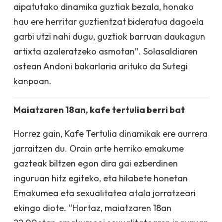
aipatutako dinamika guztiak bezala, honako
hau ere herritar guztientzat bideratua dagoela
garbi utzi nahi dugu, guztiok barruan daukagun
artixta azaleratzeko asmotan”. Solasaldiaren
ostean Andoni bakarlaria arituko da Sutegi
kanpoan.
Maiatzaren 18an, kafe tertulia berri bat
Horrez gain, Kafe Tertulia dinamikak ere aurrera
jarraitzen du. Orain arte herriko emakume
gazteak biltzen egon dira gai ezberdinen
inguruan hitz egiteko, eta hilabete honetan
Emakumea eta sexualitatea atala jorratzeari
ekingo diote. “Hortaz, maiatzaren 18an