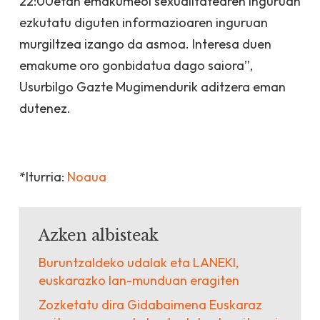
22:00etan emakumeoi sexualitatearen inguruan
ezkutatu diguten informazioaren inguruan
murgiltzea izango da asmoa. Interesa duen
emakume oro gonbidatua dago saiora”,
Usurbilgo Gazte Mugimendurik aditzera
eman
dutenez.
*Iturria:
Noaua
Azken albisteak
Buruntzaldeko udalak eta LANEKI,
euskarazko lan-munduan eragiten
Zozketatu dira Gidabaimena Euskaraz