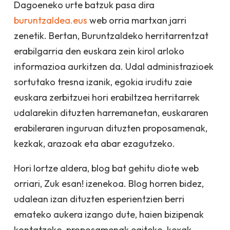
Dagoeneko urte batzuk pasa dira
buruntzaldea.eus
web orria martxan jarri
zenetik. Bertan, Buruntzaldeko herritarrentzat
erabilgarria den euskara zein kirol arloko
informazioa aurkitzen da. Udal administrazioek
sortutako tresna izanik, egokia iruditu zaie
euskara zerbitzuei hori erabiltzea herritarrek
udalarekin dituzten harremanetan, euskararen
erabileraren inguruan dituzten proposamenak,
kezkak, arazoak eta abar ezagutzeko.
Hori lortze aldera, blog bat gehitu diote web
orriari,
Zuk esan!
izenekoa. Blog horren bidez,
udalean izan dituzten esperientzien berri
emateko aukera izango dute, haien bizipenak
kontatzeko, proposamenak egiteko, kexak