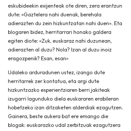
eskubideekin exijenteak ote diren, zera erantzun
dute: «Gaztelera nahi duenak, berehala
adierazten du zein hizkuntzatan nahi duen». Eta
blogaren bidez, herritarrari honako galdera
egiten diote: «Zuk, euskaraz nahi duzunean,
adierazten al duzu? Nola? Izan al duzu inoiz
eragozpenik? Esan, esan»
Udaleko arduradunen ustez, izango dute
herritarrek zer kontatua, eta argi dute
hizkuntzazko esperientziaren berri jakiteak
izugarri lagunduko diela euskararen erabileran
hobetzeko izan ditzaketen alderdiak ezagutzen.
Gainera, beste aukera bat ere emango die
blogak: euskarazko udal zerbitzuak ezagutzera