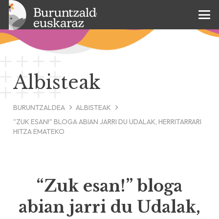
Albisteak
BURUNTZALDEA
ALBISTEAK
"ZUK ESAN!" BLOGA ABIAN JARRI DU UDALAK, HERRITARRARI
HITZA EMATEKO
“Zuk esan!” bloga
abian jarri du Udalak,