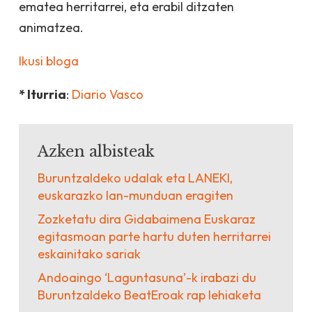
ematea herritarrei, eta erabil ditzaten
animatzea.
Ikusi bloga
* Iturria
:
Diario Vasco
Azken albisteak
Buruntzaldeko udalak eta LANEKI,
euskarazko lan-munduan eragiten
Zozketatu dira Gidabaimena Euskaraz
egitasmoan parte hartu duten herritarrei
eskainitako sariak
Andoaingo ‘Laguntasuna’-k irabazi du
Buruntzaldeko BeatEroak rap lehiaketa