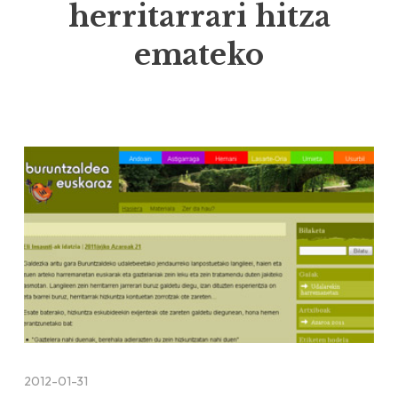
herritarrari hitza
emateko
2012-01-31