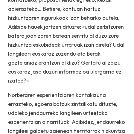
adierazteko… Betiere, kontuan hartuz
hizkuntzaren ingurukoak izan beharko dutela.
Adibide hauek jartzen dituzte: «udal zerbitzuren
batera joan zaren batean sentitu al duzu zure
hizkuntza eskubideak urratuak izan direla? Udal
langileari euskaraz zuzendu eta berak
gaztelaniaz erantzun al dizu? Gertatu al zaizu
euskaraz jaso duzun informazioa ulergarria ez
izatea?»
Norberaren esperientziaren kontakizuna
errazteko, egoera batzuk zintzilikatu dituzte,
udaleko jendaurreko langileen urteetako
esperientzian oinarrituak. Adibidez, jendaurreko
langileei galdetu zaienean herritarrak hizkuntza