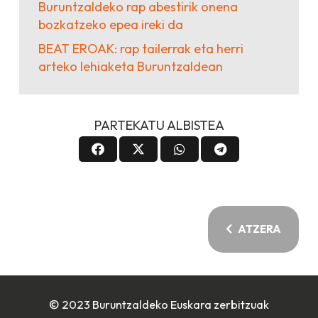
Buruntzaldeko rap abestirik onena
bozkatzeko epea ireki da
BEAT EROAK: rap tailerrak eta herri
arteko lehiaketa Buruntzaldean
PARTEKATU ALBISTEA
ATZERA
© 2023 Buruntzaldeko Euskara zerbitzuak