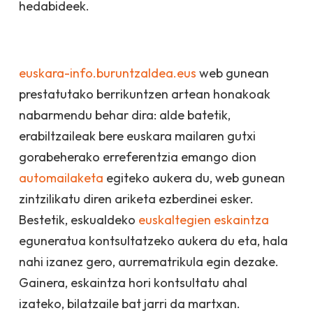
hedabideek.
euskara-info.buruntzaldea.eus
web gunean
prestatutako berrikuntzen artean honakoak
nabarmendu behar dira: alde batetik,
erabiltzaileak bere euskara mailaren gutxi
gorabeherako erreferentzia emango dion
automailaketa
egiteko aukera du, web gunean
zintzilikatu diren ariketa ezberdinei esker.
Bestetik, eskualdeko
euskaltegien eskaintza
eguneratua kontsultatzeko aukera du eta, hala
nahi izanez gero, aurrematrikula egin dezake.
Gainera, eskaintza hori kontsultatu ahal
izateko, bilatzaile bat jarri da martxan.