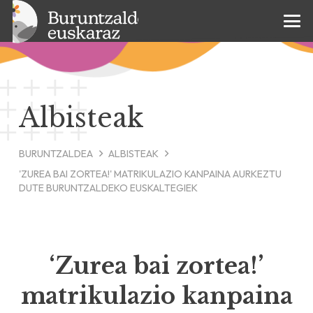
Albisteak
BURUNTZALDEA
ALBISTEAK
'ZUREA BAI ZORTEA!' MATRIKULAZIO KANPAINA AURKEZTU
DUTE BURUNTZALDEKO EUSKALTEGIEK
‘Zurea bai zortea!’
matrikulazio kanpaina