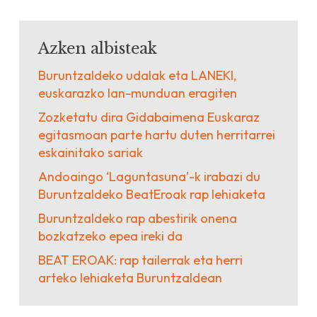
Azken albisteak
Buruntzaldeko udalak eta LANEKI,
euskarazko lan-munduan eragiten
Zozketatu dira Gidabaimena Euskaraz
egitasmoan parte hartu duten herritarrei
eskainitako sariak
Andoaingo ‘Laguntasuna’-k irabazi du
Buruntzaldeko BeatEroak rap lehiaketa
Buruntzaldeko rap abestirik onena
bozkatzeko epea ireki da
BEAT EROAK: rap tailerrak eta herri
arteko lehiaketa Buruntzaldean