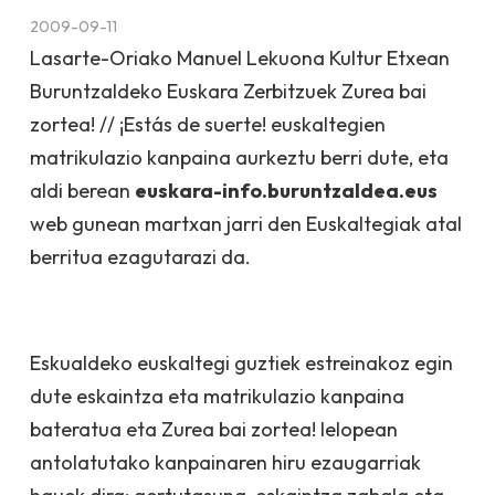
2009-09-11
Lasarte-Oriako Manuel Lekuona Kultur Etxean
Buruntzaldeko Euskara Zerbitzuek
Zurea bai
zortea! // ¡Estás de suerte!
euskaltegien
matrikulazio kanpaina aurkeztu berri dute, eta
aldi berean
euskara-info.buruntzaldea.eus
web gunean martxan jarri den Euskaltegiak atal
berritua ezagutarazi da.
Eskualdeko euskaltegi guztiek estreinakoz egin
dute eskaintza eta matrikulazio kanpaina
bateratua eta
Zurea bai zortea!
lelopean
antolatutako kanpainaren hiru ezaugarriak