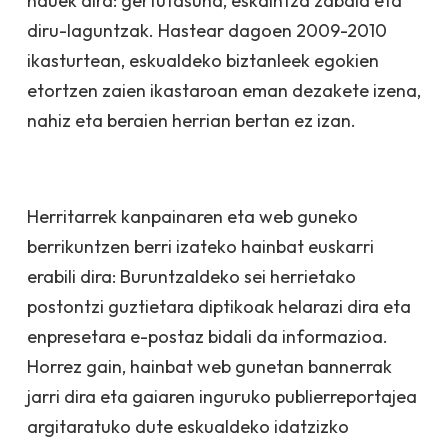
hauek dira: gertutasuna, eskaintza zabala eta
diru-laguntzak. Hastear dagoen 2009-2010
ikasturtean, eskualdeko biztanleek egokien
etortzen zaien ikastaroan eman dezakete izena,
nahiz eta beraien herrian bertan ez izan.
Herritarrek kanpainaren eta web guneko
berrikuntzen berri izateko hainbat euskarri
erabili dira: Buruntzaldeko sei herrietako
postontzi guztietara diptikoak helarazi dira eta
enpresetara e-postaz bidali da informazioa.
Horrez gain, hainbat web gunetan bannerrak
jarri dira eta gaiaren inguruko publierreportajea
argitaratuko dute eskualdeko idatzizko