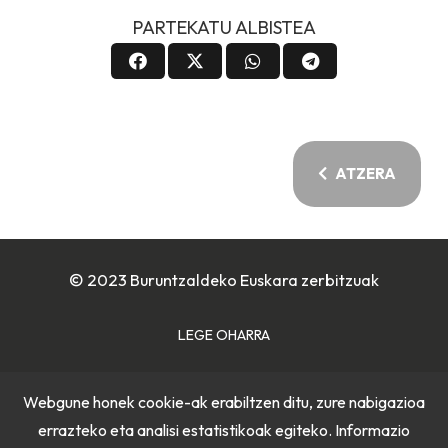
PARTEKATU ALBISTEA
ATZERA
© 2023 Buruntzaldeko Euskara zerbitzuak
LEGE OHARRA
COOKIE POLITIKA
Webgune honek cookie-ak erabiltzen ditu, zure nabigazioa
errazteko eta analisi estatistikoak egiteko. Informazio
PRIBATUTASUN POLITIKA