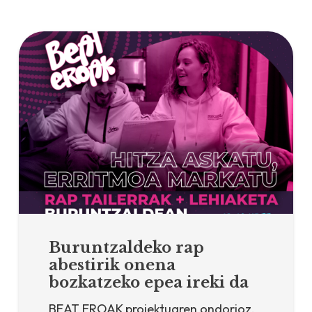
Buruntzaldeko rap
abestirik onena
bozkatzeko epea ireki da
BEAT EROAK proiektuaren ondorioz,