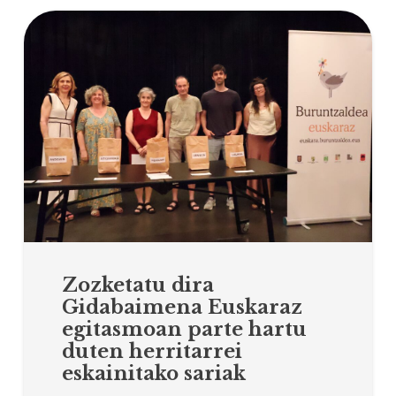
Zozketatu dira
Gidabaimena Euskaraz
egitasmoan parte hartu
duten herritarrei
eskainitako sariak