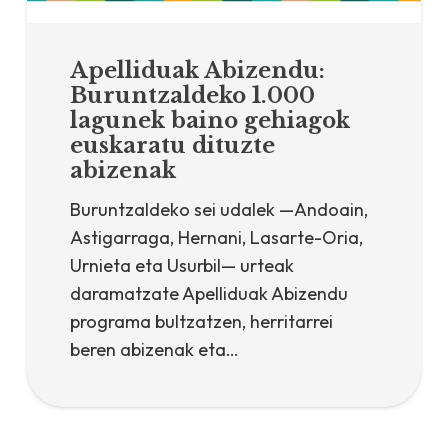
Apelliduak Abizendu:
Buruntzaldeko 1.000
lagunek baino gehiagok
euskaratu dituzte
abizenak
Buruntzaldeko sei udalek —Andoain,
Astigarraga, Hernani, Lasarte-Oria,
Urnieta eta Usurbil— urteak
daramatzate Apelliduak Abizendu
programa bultzatzen, herritarrei
beren abizenak eta…