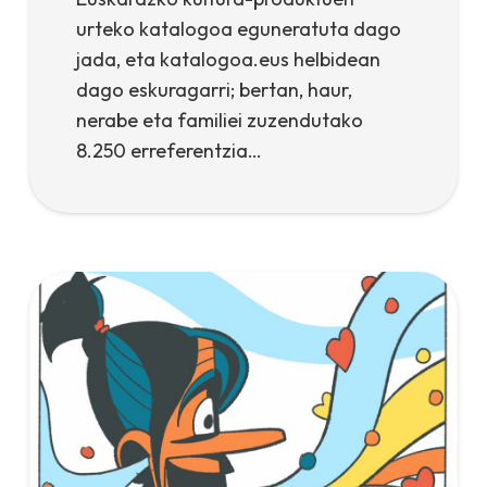
urteko katalogoa eguneratuta dago
jada, eta katalogoa.eus helbidean
dago eskuragarri; bertan, haur,
nerabe eta familiei zuzendutako
8.250 erreferentzia…