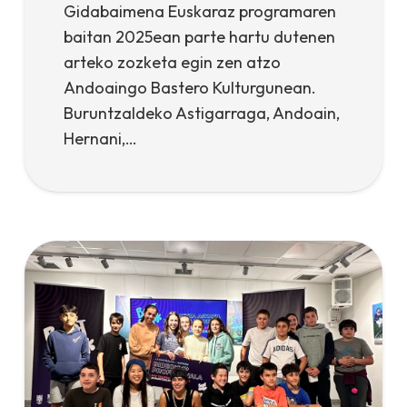
Gidabaimena Euskaraz programaren
baitan 2025ean parte hartu dutenen
arteko zozketa egin zen atzo
Andoaingo Bastero Kulturgunean.
Buruntzaldeko Astigarraga, Andoain,
Hernani,…