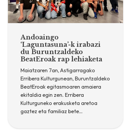
Andoaingo
‘Laguntasuna’-k irabazi
du Buruntzaldeko
BeatEroak rap lehiaketa
Maiatzaren 7an, Astigarragako
Erribera Kulturgunean, Buruntzaldeko
BeatEroak egitasmoaren amaiera
ekitaldia egin zen. Erribera
Kulturguneko erakusketa aretoa
gaztez eta familiaz bete…