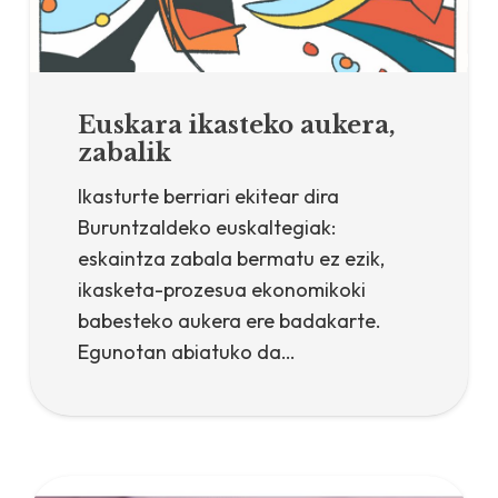
Euskara ikasteko aukera,
zabalik
Ikasturte berriari ekitear dira
Buruntzaldeko euskaltegiak:
eskaintza zabala bermatu ez ezik,
ikasketa-prozesua ekonomikoki
babesteko aukera ere badakarte.
Egunotan abiatuko da…