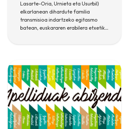
Lasarte-Oria, Urnieta eta Usurbil)
elkarlanean dihardute familia
transmisioa indartzeko egitasmo
batean, euskararen erabilera etxetik…