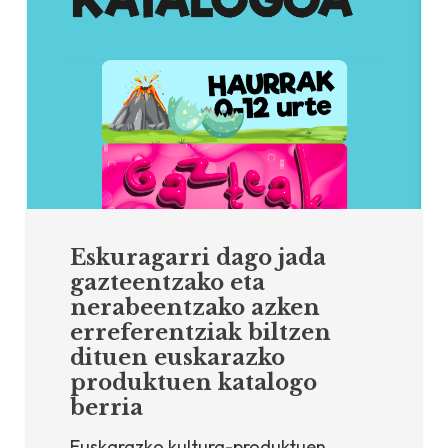
Eskuragarri dago jada
gazteentzako eta
nerabeentzako azken
erreferentziak biltzen
dituen euskarazko
produktuen katalogo
berria
Euskarazko kultura-produktuen