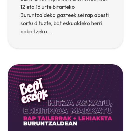
12 eta 16 urte bitarteko
Buruntzaldeko gazteek sei rap abesti
sortu dituzte, bat eskualdeko herri
bakoitzeko.…