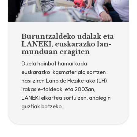
Buruntzaldeko udalak eta
LANEKI, euskarazko lan-
munduan eragiten
Duela hainbat hamarkada
euskarazko ikasmateriala sortzen
hasi ziren Lanbide Heziketako (LH)
irakasle-taldeak, eta 2003an,
LANEKI elkartea sortu zen, ahalegin
guztiak batzeko…