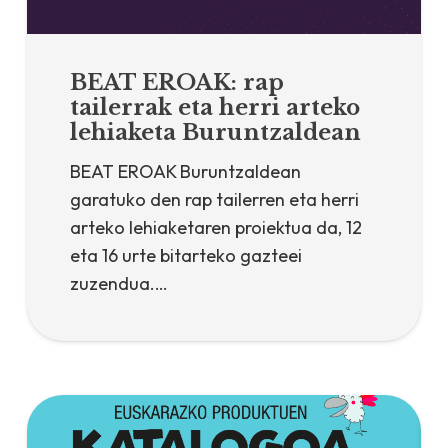
BEAT EROAK: rap
tailerrak eta herri arteko
lehiaketa Buruntzaldean
BEAT EROAK Buruntzaldean
garatuko den rap tailerren eta herri
arteko lehiaketaren proiektua da, 12
eta 16 urte bitarteko gazteei
zuzendua.…