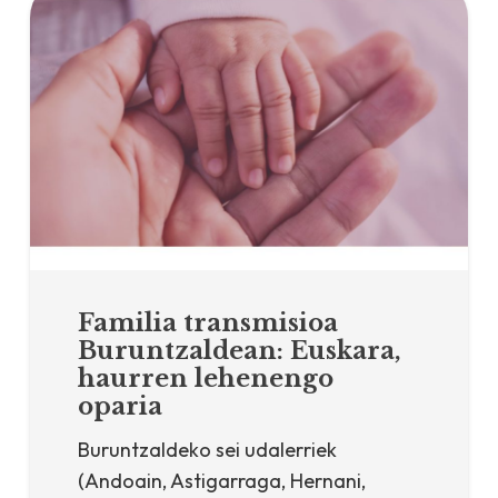
Familia transmisioa
Buruntzaldean: Euskara,
haurren lehenengo
oparia
Buruntzaldeko sei udalerriek
(Andoain, Astigarraga, Hernani,