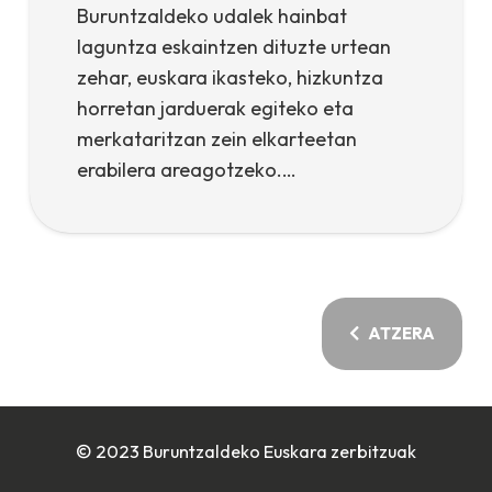
Buruntzaldeko udalek hainbat
laguntza eskaintzen dituzte urtean
zehar, euskara ikasteko, hizkuntza
horretan jarduerak egiteko eta
merkataritzan zein elkarteetan
erabilera areagotzeko.…
ATZERA
© 2023 Buruntzaldeko Euskara zerbitzuak