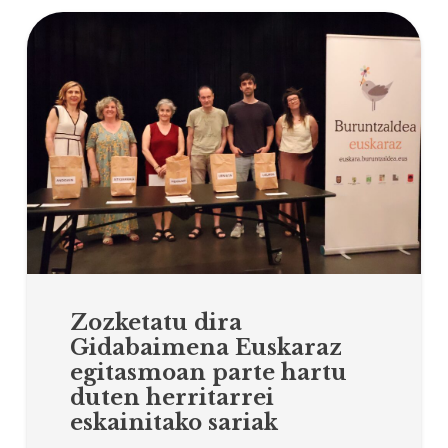
Zozketatu dira
Gidabaimena Euskaraz
egitasmoan parte hartu
duten herritarrei
eskainitako sariak