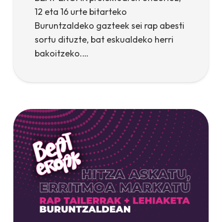
12 eta 16 urte bitarteko
Buruntzaldeko gazteek sei rap abesti
sortu dituzte, bat eskualdeko herri
bakoitzeko.…