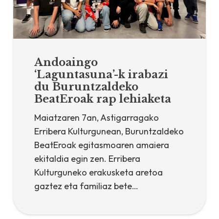
Andoaingo
‘Laguntasuna’-k irabazi
du Buruntzaldeko
BeatEroak rap lehiaketa
Maiatzaren 7an, Astigarragako
Erribera Kulturgunean, Buruntzaldeko
BeatEroak egitasmoaren amaiera
ekitaldia egin zen. Erribera
Kulturguneko erakusketa aretoa
gaztez eta familiaz bete…