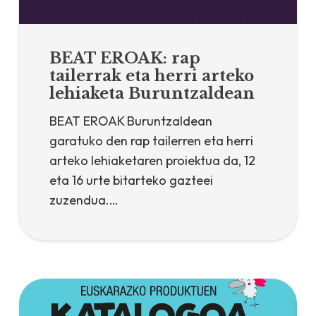
BEAT EROAK: rap
tailerrak eta herri arteko
lehiaketa Buruntzaldean
BEAT EROAK Buruntzaldean
garatuko den rap tailerren eta herri
arteko lehiaketaren proiektua da, 12
eta 16 urte bitarteko gazteei
zuzendua.…