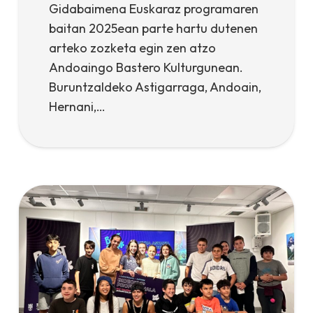
Gidabaimena Euskaraz programaren
baitan 2025ean parte hartu dutenen
arteko zozketa egin zen atzo
Andoaingo Bastero Kulturgunean.
Buruntzaldeko Astigarraga, Andoain,
Hernani,…