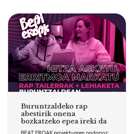
Buruntzaldeko rap
abestirik onena
bozkatzeko epea ireki da
BEAT EROAK proiektuaren ondorioz,