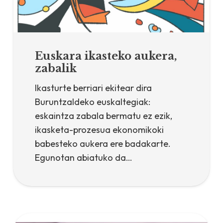
Euskara ikasteko aukera,
zabalik
Ikasturte berriari ekitear dira
Buruntzaldeko euskaltegiak:
eskaintza zabala bermatu ez ezik,
ikasketa-prozesua ekonomikoki
babesteko aukera ere badakarte.
Egunotan abiatuko da…