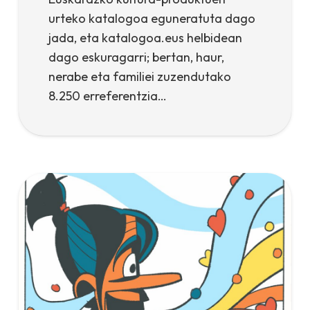
urteko katalogoa eguneratuta dago
jada, eta katalogoa.eus helbidean
dago eskuragarri; bertan, haur,
nerabe eta familiei zuzendutako
8.250 erreferentzia…