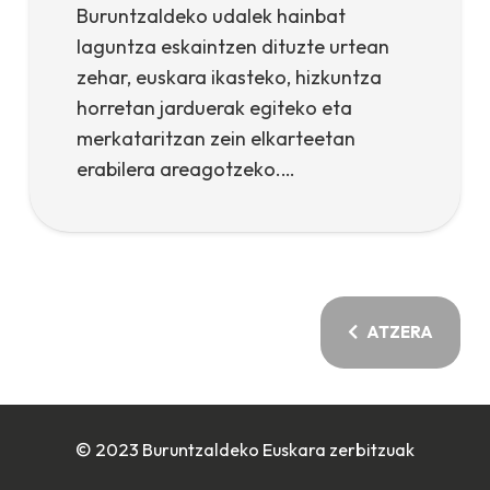
Buruntzaldeko udalek hainbat
laguntza eskaintzen dituzte urtean
zehar, euskara ikasteko, hizkuntza
horretan jarduerak egiteko eta
merkataritzan zein elkarteetan
erabilera areagotzeko.…
ATZERA
© 2023 Buruntzaldeko Euskara zerbitzuak