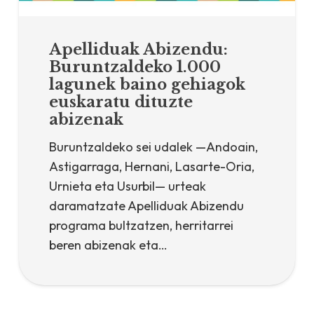
Apelliduak Abizendu:
Buruntzaldeko 1.000
lagunek baino gehiagok
euskaratu dituzte
abizenak
Buruntzaldeko sei udalek —Andoain,
Astigarraga, Hernani, Lasarte-Oria,
Urnieta eta Usurbil— urteak
daramatzate Apelliduak Abizendu
programa bultzatzen, herritarrei
beren abizenak eta…