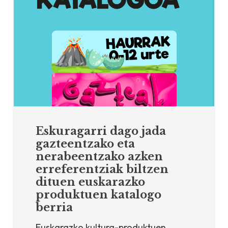
Eskuragarri dago jada
gazteentzako eta
nerabeentzako azken
erreferentziak biltzen
dituen euskarazko
produktuen katalogo
berria
Euskarazko kultura-produktuen