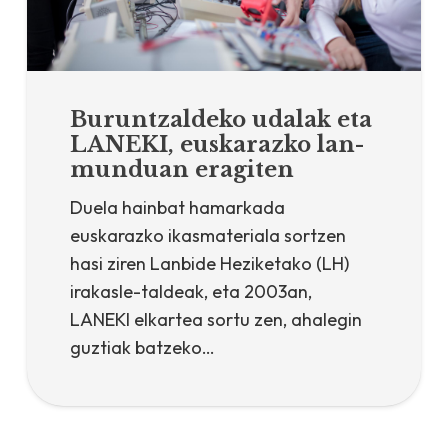
Buruntzaldeko udalak eta
LANEKI, euskarazko lan-
munduan eragiten
Duela hainbat hamarkada
euskarazko ikasmateriala sortzen
hasi ziren Lanbide Heziketako (LH)
irakasle-taldeak, eta 2003an,
LANEKI elkartea sortu zen, ahalegin
guztiak batzeko…