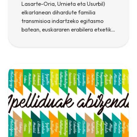
Lasarte-Oria, Urnieta eta Usurbil)
elkarlanean dihardute familia
transmisioa indartzeko egitasmo
batean, euskararen erabilera etxetik…