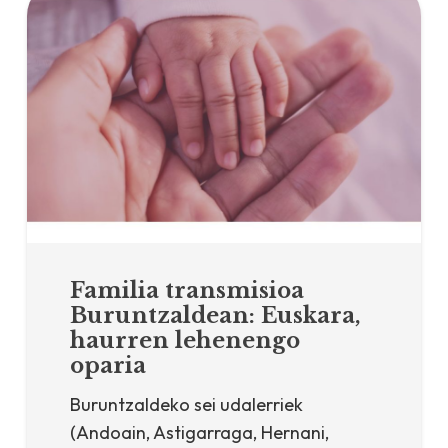
Familia transmisioa
Buruntzaldean: Euskara,
haurren lehenengo
oparia
Buruntzaldeko sei udalerriek
(Andoain, Astigarraga, Hernani,